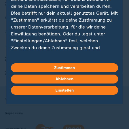
Zuletzt veröffentlicht
deine Daten speichern und verarbeiten dürfen.
Dies betrifft nur dein aktuell genutztes Gerät. Mit
Aktuelle Sendungs-Videos
"Zustimmen" erklärst du deine Zustimmung zu
unserer Datenverarbeitung, für die wir deine
ZDFheute Stories
Einwilligung benötigen. Oder du legst unter
"Einstellungen/Ablehnen" fest, welchen
Themen im Überblick
Zwecken du deine Zustimmung gibst und
welchen nicht. Deine Datenschutzeinstellungen
ZDFheute Update
kannst du jederzeit mit Wirkung für die Zukunft
Zustimmen
in deinen Einstellungen widerrufen oder ändern.
ZDFheute Apps
Ablehnen
Hier findest du das Impressum.
Weitere Informationen findest du in unserer
Einstellen
Datenschutzerklärung.
Nutzungsbedingungen
Datenschutz
Datenschutzeinstellungen
Impressum