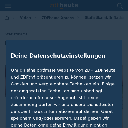
Statistikamt: Inflatio
Video
ZDFheute Xpress
Statistikamt
Inflationsrate im Dezember gesunken
:
Deine Datenschutzeinstellungen
|
06.01.2026 | 15:43
Um dir eine optimale Website von ZDF, ZDFheute
und ZDFtivi präsentieren zu können, setzen wir
Cookies und vergleichbare Techniken ein. Einige
der eingesetzten Techniken sind unbedingt
erforderlich für unser Angebot. Mit deiner
Zustimmung dürfen wir und unsere Dienstleister
darüber hinaus Informationen auf deinem Gerät
speichern und/oder abrufen. Dabei geben wir
deine Daten ohne deine Einwilligung nicht an