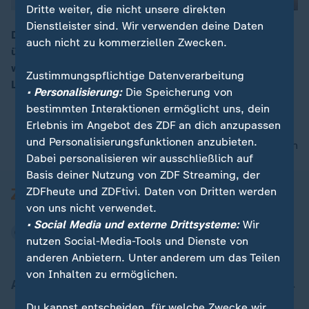
Dritte weiter, die nicht unsere direkten
Dienstleister sind. Wir verwenden deine Daten
Die Inflationsrate ist in Deutschland im Dezember
auch nicht zu kommerziellen Zwecken.
überraschenderweise gesunken. Besonders betroffen
00:16
waren hierbei Energiepreise, aber auch die Kosten für
Zustimmungspflichtige Datenverarbeitung
Lebensmittel sind nur moderat gestiegen.
• Personalisierung:
Die Speicherung von
bestimmten Interaktionen ermöglicht uns, dein
Erlebnis im Angebot des ZDF an dich anzupassen
und Personalisierungsfunktionen anzubieten.
nach oben
Dabei personalisieren wir ausschließlich auf
Basis deiner Nutzung von ZDF Streaming, der
ZDFheute und ZDFtivi. Daten von Dritten werden
von uns nicht verwendet.
• Social Media und externe Drittsysteme:
Wir
nutzen Social-Media-Tools und Dienste von
anderen Anbietern. Unter anderem um das Teilen
von Inhalten zu ermöglichen.
Aktuell bei ZDFheute
Du kannst entscheiden, für welche Zwecke wir