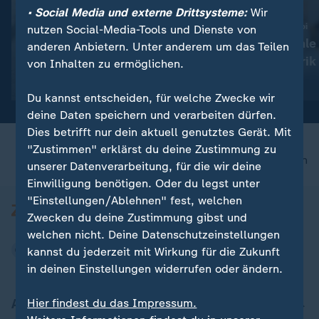
• Social Media und externe Drittsysteme:
Wir
:
:
Nachfahre von Escobars Nilpferden
Zoll-Fund in Charleroi
nutzen Social-Media-Tools und Dienste von
Kolumbien: Mutterloses
Belgien: Illegale
anderen Anbietern. Unter anderem um das Teilen
Hippo-Baby gerettet
Zigarettenfabrik
von Inhalten zu ermöglichen.
Video
0:43
Video
1:15
Du kannst entscheiden, für welche Zwecke wir
deine Daten speichern und verarbeiten dürfen.
Dies betrifft nur dein aktuell genutztes Gerät. Mit
"Zustimmen" erklärst du deine Zustimmung zu
nach oben
unserer Datenverarbeitung, für die wir deine
Einwilligung benötigen. Oder du legst unter
"Einstellungen/Ablehnen" fest, welchen
Zwecken du deine Zustimmung gibst und
welchen nicht. Deine Datenschutzeinstellungen
kannst du jederzeit mit Wirkung für die Zukunft
in deinen Einstellungen widerrufen oder ändern.
Aktuell bei ZDFheute
Hier findest du das Impressum.