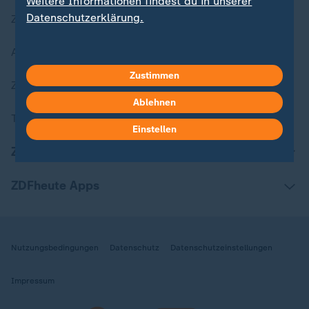
Weitere Informationen findest du in unserer
Datenschutzerklärung.
Zuletzt veröffentlicht
Aktuelle Sendungs-Videos
Zustimmen
ZDFheute Stories
Ablehnen
Themen im Überblick
Einstellen
ZDFheute Update
ZDFheute Apps
Nutzungsbedingungen
Datenschutz
Datenschutzeinstellungen
Impressum