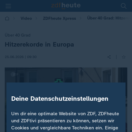
Über 40 Grad: Hitzerek
Video
ZDFheute Xpress
Über 40 Grad
Hitzerekorde in Europa
:
|
25.06.2026 | 09:30
Deine Datenschutzeinstellungen
Um dir eine optimale Website von ZDF, ZDFheute
und ZDFtivi präsentieren zu können, setzen wir
Cookies und vergleichbare Techniken ein. Einige