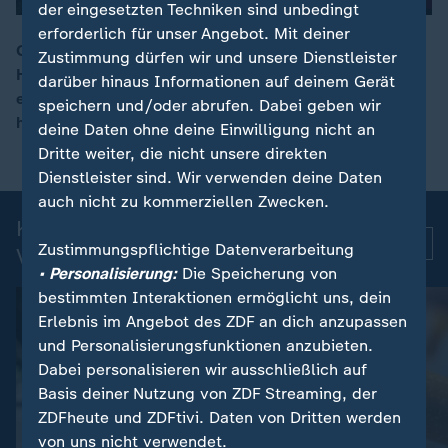
der eingesetzten Techniken sind unbedingt
erforderlich für unser Angebot. Mit deiner
Große Teile Europas kämpfen sich durch die
Zustimmung dürfen wir und unsere Dienstleister
Hitzewelle: In Frankreich gab es zwei Tage in Folge
darüber hinaus Informationen auf deinem Gerät
00:10
einen neuen Temperaturrekord und Spanien hat die
speichern und/oder abrufen. Dabei geben wir
heißesten Juni-Tage seit über 75 Jahren.
deine Daten ohne deine Einwilligung nicht an
Dritte weiter, die nicht unsere direkten
Dienstleister sind. Wir verwenden deine Daten
auch nicht zu kommerziellen Zwecken.
Kurznachrichten: Aktuelle
Mehr
Zustimmungspflichtige Datenverarbeitung
Videos
• Personalisierung:
Die Speicherung von
bestimmten Interaktionen ermöglicht uns, dein
Erlebnis im Angebot des ZDF an dich anzupassen
und Personalisierungsfunktionen anzubieten.
Dabei personalisieren wir ausschließlich auf
Basis deiner Nutzung von ZDF Streaming, der
ZDFheute und ZDFtivi. Daten von Dritten werden
von uns nicht verwendet.