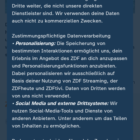
Dritte weiter, die nicht unsere direkten
Dienstleister sind. Wir verwenden deine Daten
auch nicht zu kommerziellen Zwecken.
Die Regierung hat ihre Einigung bezüglich des
Heizungsgesetzes verkündet. Zukünftig können Öl-
00:15
Zustimmungspflichtige Datenverarbeitung
und Gasheizungen weiter in Wohnhäusern verbaut
• Personalisierung:
Die Speicherung von
werden - eine Entscheidung, an der sich die Opposition
bestimmten Interaktionen ermöglicht uns, dein
stört.
Erlebnis im Angebot des ZDF an dich anzupassen
und Personalisierungsfunktionen anzubieten.
Dabei personalisieren wir ausschließlich auf
Basis deiner Nutzung von ZDF Streaming, der
nach oben
ZDFheute und ZDFtivi. Daten von Dritten werden
von uns nicht verwendet.
• Social Media und externe Drittsysteme:
Wir
nutzen Social-Media-Tools und Dienste von
anderen Anbietern. Unter anderem um das Teilen
von Inhalten zu ermöglichen.