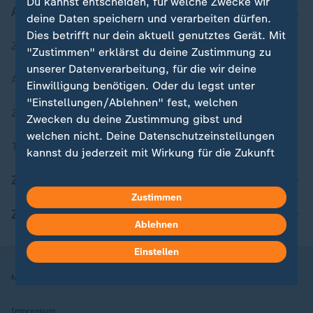
Du kannst entscheiden, für welche Zwecke wir
Aktuell bei ZDFheute
deine Daten speichern und verarbeiten dürfen.
Dies betrifft nur dein aktuell genutztes Gerät. Mit
Zuletzt veröffentlicht
"Zustimmen" erklärst du deine Zustimmung zu
unserer Datenverarbeitung, für die wir deine
Aktuelle Sendungs-Videos
Einwilligung benötigen. Oder du legst unter
"Einstellungen/Ablehnen" fest, welchen
ZDFheute Stories
Zwecken du deine Zustimmung gibst und
welchen nicht. Deine Datenschutzeinstellungen
Themen im Überblick
kannst du jederzeit mit Wirkung für die Zukunft
in deinen Einstellungen widerrufen oder ändern.
ZDFheute Update
Zustimmen
Hier findest du das Impressum.
ZDFheute Apps
Weitere Informationen findest du in unserer
Ablehnen
Datenschutzerklärung.
Einstellen
Nutzungsbedingungen
Datenschutz
Datenschutzeinstellungen
Impressum