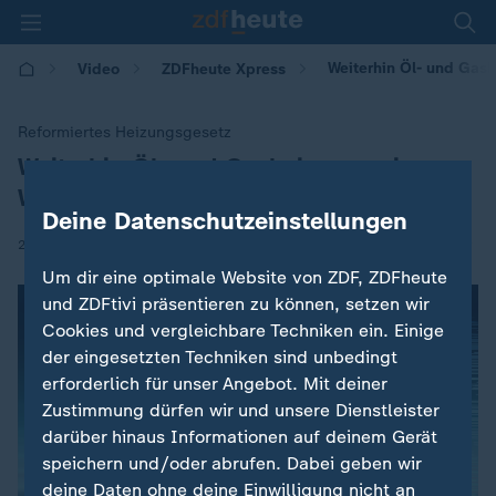
Weiterhin Öl- und Gas
Video
ZDFheute Xpress
Reformiertes Heizungsgesetz
Weiterhin Öl- und Gasheizungen in
:
Wohnungen
Deine Datenschutzeinstellungen
|
25.02.2026 | 15:46
Um dir eine optimale Website von ZDF, ZDFheute
und ZDFtivi präsentieren zu können, setzen wir
Cookies und vergleichbare Techniken ein. Einige
der eingesetzten Techniken sind unbedingt
erforderlich für unser Angebot. Mit deiner
Zustimmung dürfen wir und unsere Dienstleister
darüber hinaus Informationen auf deinem Gerät
speichern und/oder abrufen. Dabei geben wir
deine Daten ohne deine Einwilligung nicht an