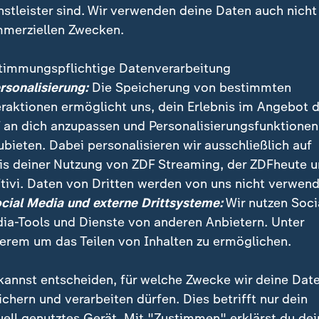
nstleister sind. Wir verwenden deine Daten auch nicht
merziellen Zwecken.
timmungspflichtige Datenverarbeitung
ersonalisierung:
Die Speicherung von bestimmten
eraktionen ermöglicht uns, dein Erlebnis im Angebot 
 an dich anzupassen und Personalisierungsfunktionen
ubieten. Dabei personalisieren wir ausschließlich auf
is deiner Nutzung von ZDF Streaming, der ZDFheute 
tivi. Daten von Dritten werden von uns nicht verwend
t neuer Ministerpräsident Sachsen-Anhalts. Reiner Has
ocial Media und externe Drittsysteme:
Wir nutzen Soci
kgetreten. Bereits in sieben Monaten finden Landtags
ia-Tools und Dienste von anderen Anbietern. Unter
erem um das Teilen von Inhalten zu ermöglichen.
kannst entscheiden, für welche Zwecke wir deine Dat
ichern und verarbeiten dürfen. Dies betrifft nur dein
uell genutztes Gerät. Mit "Zustimmen" erklärst du dei