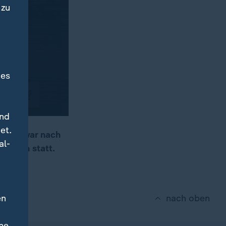
 zu
des
und
et.
eloff war nach
al-
wahlen statt.
en
nach oben
ne