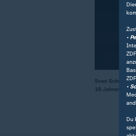
Die
kom
Zus
• P
Int
ZDF
anz
Bas
ZDF
Sven Schulze is
• S
16 Jahren zurüc
00:04
01:53
Med
and
Du 
spe
akt