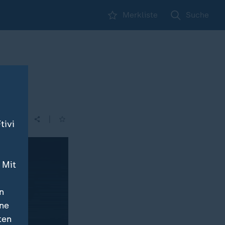
Merkliste
Suche
|
tivi
 Mit
n
ine
ten