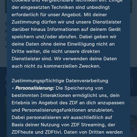
der eingesetzten Techniken sind unbedingt
erforderlich für unser Angebot. Mit deiner
Zustimmung dürfen wir und unsere Dienstleister
Im nordrhein-westfälischen Hamm demonstrieren
darüber hinaus Informationen auf deinem Gerät
Klimaaktivisten gegen die Pläne der Bundesregierung,
00:09
speichern und/oder abrufen. Dabei geben wir
20 neue Gaskraftwerke zu bauen. Bei dem Klimacamp
deine Daten ohne deine Einwilligung nicht an
versammelten sich Hunderte Menschen.
Dritte weiter, die nicht unsere direkten
Dienstleister sind. Wir verwenden deine Daten
auch nicht zu kommerziellen Zwecken.
Kurznachrichten: Aktuelle
Zustimmungspflichtige Datenverarbeitung
Mehr
Videos
• Personalisierung:
Die Speicherung von
bestimmten Interaktionen ermöglicht uns, dein
Erlebnis im Angebot des ZDF an dich anzupassen
und Personalisierungsfunktionen anzubieten.
Dabei personalisieren wir ausschließlich auf
Basis deiner Nutzung von ZDF Streaming, der
ZDFheute und ZDFtivi. Daten von Dritten werden