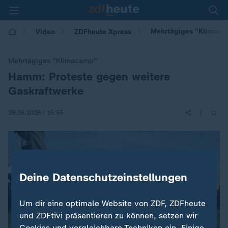
Mehrtägiges "Klimacam
Video
ZDFheute Xpress
Mehrtägiges "Klimacamp"
Hamm: Proteste gegen weitere
:
Gaskraftwerke
|
29.05.2026 | 15:55
Deine Datenschutzeinstellungen
Um dir eine optimale Website von ZDF, ZDFheute
und ZDFtivi präsentieren zu können, setzen wir
Cookies und vergleichbare Techniken ein. Einige