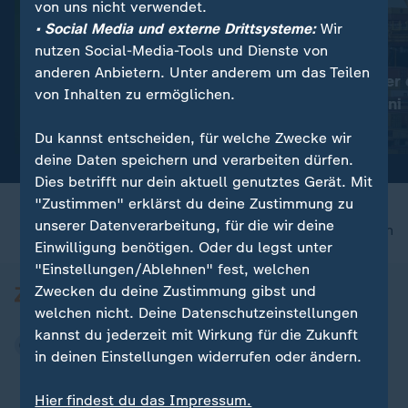
von uns nicht verwendet.
• Social Media und externe Drittsysteme:
Wir
nutzen Social-Media-Tools und Dienste von
:
:
Ungefährlich für Menschen
Welthandel
anderen Anbietern. Unter anderem um das Teilen
Mehr Gottesanbeterinnen in
Rekordwert der 
von Inhalten zu ermöglichen.
Deutschland
Exporte im Juni
Video
0:32
Video
0:45
Du kannst entscheiden, für welche Zwecke wir
deine Daten speichern und verarbeiten dürfen.
Dies betrifft nur dein aktuell genutztes Gerät. Mit
"Zustimmen" erklärst du deine Zustimmung zu
unserer Datenverarbeitung, für die wir deine
nach oben
Einwilligung benötigen. Oder du legst unter
"Einstellungen/Ablehnen" fest, welchen
Zwecken du deine Zustimmung gibst und
welchen nicht. Deine Datenschutzeinstellungen
kannst du jederzeit mit Wirkung für die Zukunft
in deinen Einstellungen widerrufen oder ändern.
Hier findest du das Impressum.