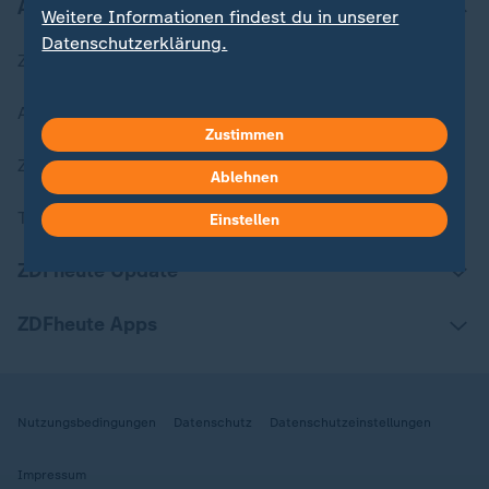
Aktuell bei ZDFheute
Weitere Informationen findest du in unserer
Datenschutzerklärung.
Zuletzt veröffentlicht
Aktuelle Sendungs-Videos
Zustimmen
ZDFheute Stories
Ablehnen
Themen im Überblick
Einstellen
ZDFheute Update
ZDFheute Apps
Nutzungsbedingungen
Datenschutz
Datenschutzeinstellungen
Impressum