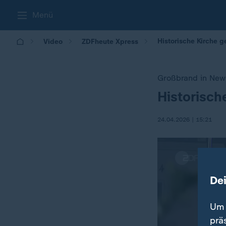
Menü
Historische Kirche g
Video
ZDFheute Xpress
Großbrand in New
Historisch
:
24.04.2026 | 15:21
De
Um 
prä