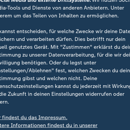
ocial Media und externe Drittsysteme:
Wir nutzen Soci
ia-Tools und Dienste von anderen Anbietern. Unter
erem um das Teilen von Inhalten zu ermöglichen.
kannst entscheiden, für welche Zwecke wir deine Dat
ichern und verarbeiten dürfen. Dies betrifft nur dein
uell genutztes Gerät. Mit "Zustimmen" erklärst du dei
timmung zu unserer Datenverarbeitung, für die wir de
willigung benötigen. Oder du legst unter
:
:
scher Musikproduzent
Spanische Polizei
nstellungen/Ablehnen" fest, welchen Zwecken du dei
iam Orbit mit 69 Jahren
Mittelmeerraum: Schleu
timmung gibst und welchen nicht. Deine
orben
Netzwerk zerschlagen
enschutzeinstellungen kannst du jederzeit mit Wirkun
deo
0:27
Video
0:38
 die Zukunft in deinen Einstellungen widerrufen oder
ern.
r findest du das Impressum.
tere Informationen findest du in unserer