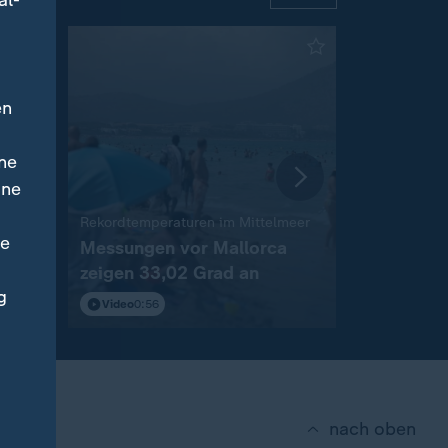
al-
en
ne
ine
:
:
Rekordtemperaturen im Mittelmeer
Erste Bilder
ne
ser-
Messungen vor Mallorca
SpaceX-Ra
zeigen 33,02 Grad an
Mond
g
Video
0:56
Video
0:49
nach oben