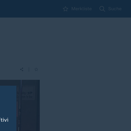
Merkliste
Suche
|
tivi