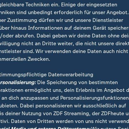
gleichbare Techniken ein. Einige der eingesetzten
hniken sind unbedingt erforderlich für unser Angebot.
ner Zustimmung dürfen wir und unsere Dienstleister
über hinaus Informationen auf deinem Gerät speicher
/oder abrufen. Dabei geben wir deine Daten ohne de
willigung nicht an Dritte weiter, die nicht unsere direk
nstleister sind. Wir verwenden deine Daten auch nicht
merziellen Zwecken.
timmungspflichtige Datenverarbeitung
end stand im Stadtteil Queens in New York eine hist
ersonalisierung:
Die Speicherung von bestimmten
che in Flammen. Während des Einsatzes stürzten Teile
eraktionen ermöglicht uns, dein Erlebnis im Angebot 
ine Einsatzkraft.
 an dich anzupassen und Personalisierungsfunktionen
ubieten. Dabei personalisieren wir ausschließlich auf
is deiner Nutzung von ZDF Streaming, der ZDFheute 
tivi. Daten von Dritten werden von uns nicht verwend
 Videos