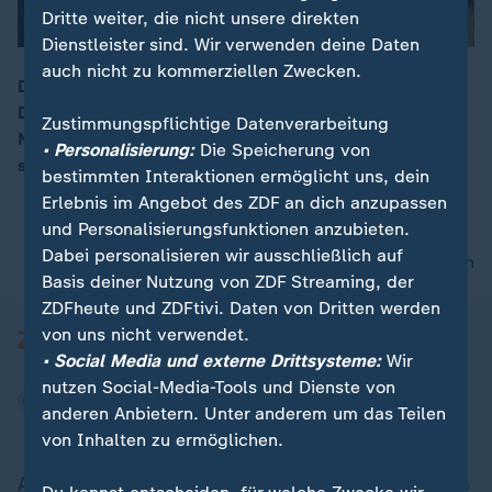
Dritte weiter, die nicht unsere direkten
Dienstleister sind. Wir verwenden deine Daten
auch nicht zu kommerziellen Zwecken.
Die Vogelgrippe trifft Geflügelbetriebe in ganz
Deutschland - besonders viele jedoch in
00:16
Zustimmungspflichtige Datenverarbeitung
Niedersachsen. "Wir haben es noch nie so schnell und
• Personalisierung:
Die Speicherung von
so rasant erlebt", warnt die Geflügelwirtschaft.
bestimmten Interaktionen ermöglicht uns, dein
Erlebnis im Angebot des ZDF an dich anzupassen
und Personalisierungsfunktionen anzubieten.
Dabei personalisieren wir ausschließlich auf
nach oben
Basis deiner Nutzung von ZDF Streaming, der
ZDFheute und ZDFtivi. Daten von Dritten werden
von uns nicht verwendet.
• Social Media und externe Drittsysteme:
Wir
nutzen Social-Media-Tools und Dienste von
anderen Anbietern. Unter anderem um das Teilen
von Inhalten zu ermöglichen.
Aktuell bei ZDFheute