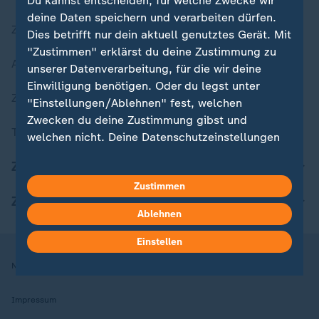
Du kannst entscheiden, für welche Zwecke wir
deine Daten speichern und verarbeiten dürfen.
Zuletzt veröffentlicht
Dies betrifft nur dein aktuell genutztes Gerät. Mit
"Zustimmen" erklärst du deine Zustimmung zu
Aktuelle Sendungs-Videos
unserer Datenverarbeitung, für die wir deine
Einwilligung benötigen. Oder du legst unter
ZDFheute Stories
"Einstellungen/Ablehnen" fest, welchen
Zwecken du deine Zustimmung gibst und
Themen im Überblick
welchen nicht. Deine Datenschutzeinstellungen
kannst du jederzeit mit Wirkung für die Zukunft
ZDFheute Update
in deinen Einstellungen widerrufen oder ändern.
Zustimmen
ZDFheute Apps
Hier findest du das Impressum.
Ablehnen
Weitere Informationen findest du in unserer
Datenschutzerklärung.
Einstellen
Nutzungsbedingungen
Datenschutz
Datenschutzeinstellungen
Impressum