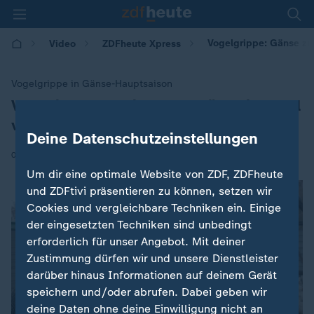
Vogelgrippe: Gänse zur
Video
ZDFheute Xpress
Vogelgrippe in Gänse-Hauptsaison
Vorweihnachtszeit: Wenn Gänse im Stall
:
verharren
Deine Datenschutzeinstellungen
|
07.12.2025 | 18:33
Um dir eine optimale Website von ZDF, ZDFheute
und ZDFtivi präsentieren zu können, setzen wir
Cookies und vergleichbare Techniken ein. Einige
der eingesetzten Techniken sind unbedingt
erforderlich für unser Angebot. Mit deiner
Zustimmung dürfen wir und unsere Dienstleister
darüber hinaus Informationen auf deinem Gerät
speichern und/oder abrufen. Dabei geben wir
deine Daten ohne deine Einwilligung nicht an