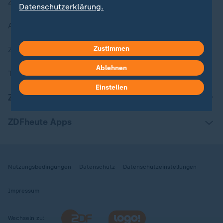
Zuletzt veröffentlicht
Datenschutzerklärung.
Aktuelle Sendungs-Videos
Zustimmen
ZDFheute Stories
Ablehnen
Themen im Überblick
Einstellen
ZDFheute Update
ZDFheute Apps
Nutzungsbedingungen
Datenschutz
Datenschutzeinstellungen
Impressum
Wechseln zu: