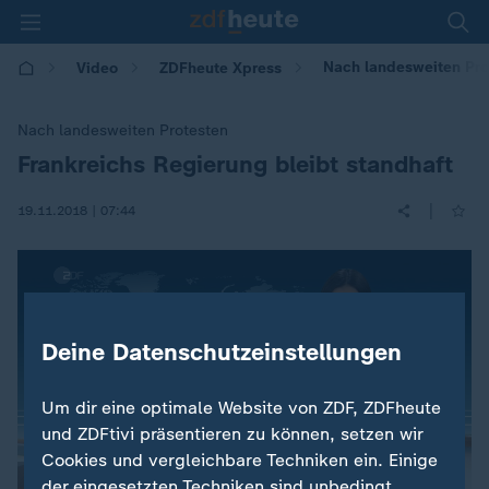
Nach landesweiten Prot
Video
ZDFheute Xpress
Nach landesweiten Protesten
Frankreichs Regierung bleibt standhaft
:
|
19.11.2018 | 07:44
Deine Datenschutzeinstellungen
Um dir eine optimale Website von ZDF, ZDFheute
und ZDFtivi präsentieren zu können, setzen wir
Cookies und vergleichbare Techniken ein. Einige
der eingesetzten Techniken sind unbedingt