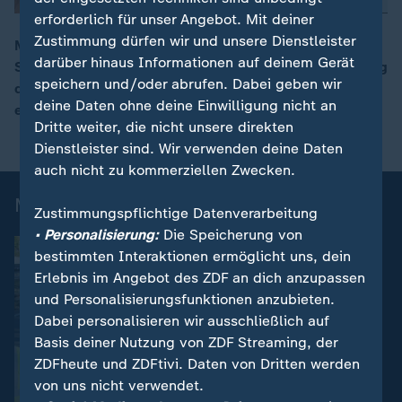
erforderlich für unser Angebot. Mit deiner
Zustimmung dürfen wir und unsere Dienstleister
Mehr als 300.000 Menschen sind landesweit auf die
darüber hinaus Informationen auf deinem Gerät
Straße gegangen - dennoch hält Frankreichs Regierung
00:05
speichern und/oder abrufen. Dabei geben wir
daran fest, die Steuern auf Benzin und Diesel zu
deine Daten ohne deine Einwilligung nicht an
erhöhen.
Dritte weiter, die nicht unsere direkten
Dienstleister sind. Wir verwenden deine Daten
auch nicht zu kommerziellen Zwecken.
Mehr zum Thema
Zustimmungspflichtige Datenverarbeitung
• Personalisierung:
Die Speicherung von
bestimmten Interaktionen ermöglicht uns, dein
Erlebnis im Angebot des ZDF an dich anzupassen
und Personalisierungsfunktionen anzubieten.
Dabei personalisieren wir ausschließlich auf
Basis deiner Nutzung von ZDF Streaming, der
ZDFheute und ZDFtivi. Daten von Dritten werden
von uns nicht verwendet.