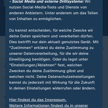
• Social Media und externe Drittsysteme:
Wir
:
Bewegung "Gilets Jaune"
nutzen Social-Media-Tools und Dienste von
Frankreich: Demo gegen
anderen Anbietern. Unter anderem um das Teilen
Kraftstoffpreise
von Inhalten zu ermöglichen.
Video
0:17
Du kannst entscheiden, für welche Zwecke wir
deine Daten speichern und verarbeiten dürfen.
Dies betrifft nur dein aktuell genutztes Gerät. Mit
"Zustimmen" erklärst du deine Zustimmung zu
nach oben
unserer Datenverarbeitung, für die wir deine
Einwilligung benötigen. Oder du legst unter
"Einstellungen/Ablehnen" fest, welchen
Zwecken du deine Zustimmung gibst und
welchen nicht. Deine Datenschutzeinstellungen
kannst du jederzeit mit Wirkung für die Zukunft
in deinen Einstellungen widerrufen oder ändern.
Aktuell bei ZDFheute
Hier findest du das Impressum.
Weitere Informationen findest du in unserer