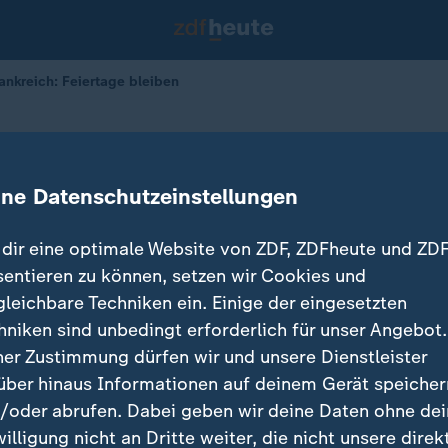
ankreich: Feiertage bleiben
: Feiertage bleiben
ine Datenschutzeinstellungen
dir eine optimale Website von ZDF, ZDFheute und ZDF
sentieren zu können, setzen wir Cookies und
gleichbare Techniken ein. Einige der eingesetzten
hniken sind unbedingt erforderlich für unser Angebot.
ner Zustimmung dürfen wir und unsere Dienstleister
über hinaus Informationen auf deinem Gerät speicher
/oder abrufen. Dabei geben wir deine Daten ohne de
willigung nicht an Dritte weiter, die nicht unsere direk