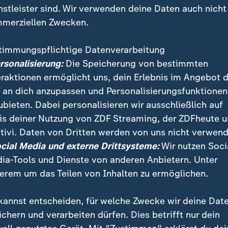
nstleister sind. Wir verwenden deine Daten auch nicht
merziellen Zwecken.
timmungspflichtige Datenverarbeitung
ersonalisierung:
Die Speicherung von bestimmten
eraktionen ermöglicht uns, dein Erlebnis im Angebot 
 an dich anzupassen und Personalisierungsfunktionen
ubieten. Dabei personalisieren wir ausschließlich auf
is deiner Nutzung von ZDF Streaming, der ZDFheute 
tivi. Daten von Dritten werden von uns nicht verwend
er Premierminister Lecornu will ein besonders umstri
ocial Media und externe Drittsysteme:
Wir nutzen Soci
rs einstampfen: Der Plan, zwei Feiertage abzuschaffe
ia-Tools und Dienste von anderen Anbietern. Unter
erem um das Teilen von Inhalten zu ermöglichen.
kannst entscheiden, für welche Zwecke wir deine Dat
ichern und verarbeiten dürfen. Dies betrifft nur dein