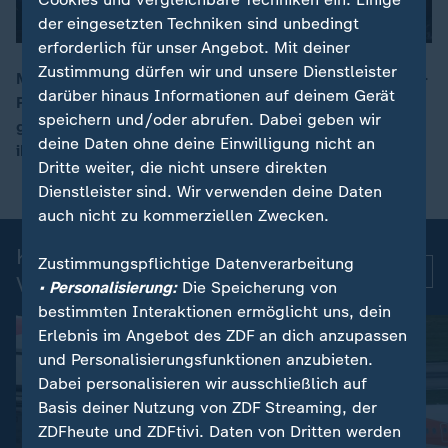
der eingesetzten Techniken sind unbedingt
erforderlich für unser Angebot. Mit deiner
Zustimmung dürfen wir und unsere Dienstleister
Marie-Agnes Strack-Zimmermann hatte sich beim FDP-
darüber hinaus Informationen auf deinem Gerät
Parteitag überraschend für den Vorsitz beworben - und
00:14
speichern und/oder abrufen. Dabei geben wir
gegen Wolfgang Kubicki verloren. Nun sagt sie ihm
deine Daten ohne deine Einwilligung nicht an
ihre Unterstützung zu.
Dritte weiter, die nicht unsere direkten
Dienstleister sind. Wir verwenden deine Daten
auch nicht zu kommerziellen Zwecken.
Kurznachrichten: Aktuelle
Zustimmungspflichtige Datenverarbeitung
Mehr
Videos
• Personalisierung:
Die Speicherung von
bestimmten Interaktionen ermöglicht uns, dein
Erlebnis im Angebot des ZDF an dich anzupassen
und Personalisierungsfunktionen anzubieten.
Dabei personalisieren wir ausschließlich auf
Basis deiner Nutzung von ZDF Streaming, der
ZDFheute und ZDFtivi. Daten von Dritten werden