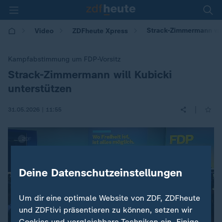
Strack-Zimmermann will
Video
ZDFheute Xpress
Kampfabstimmung um FDP-Vorsitz
Strack-Zimmermann will Kubicki
:
unterstützen
|
31.05.2026 | 11:55
Deine Datenschutzeinstellungen
Um dir eine optimale Website von ZDF, ZDFheute
und ZDFtivi präsentieren zu können, setzen wir
Cookies und vergleichbare Techniken ein. Einige