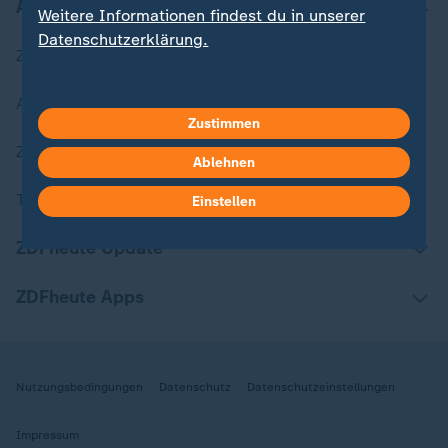
Aktuell bei ZDFheute
Weitere Informationen findest du in unserer
Datenschutzerklärung.
Zuletzt veröffentlicht
Aktuelle Sendungs-Videos
Zustimmen
ZDFheute Stories
Ablehnen
Themen im Überblick
Einstellen
ZDFheute Update
ZDFheute Apps
Nutzungsbedingungen
Datenschutz
Datenschutzeinstellungen
Impressum