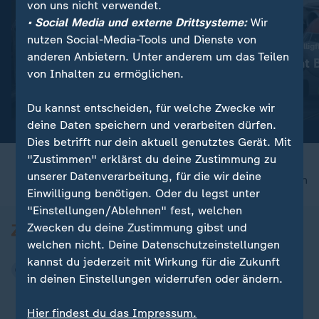
von uns nicht verwendet.
• Social Media und externe Drittsysteme:
Wir
nutzen Social-Media-Tools und Dienste von
:
25 Verletzte nach Kollision
US-Investor kauft Billigf
anderen Anbietern. Unter anderem um das Teilen
Gelsenkirchen:
Apollo gewinnt 
von Inhalten zu ermöglichen.
Straßenbahnen stoßen
um Easyjet
zusammen
Video
0:49
Video
0:25
Du kannst entscheiden, für welche Zwecke wir
deine Daten speichern und verarbeiten dürfen.
Dies betrifft nur dein aktuell genutztes Gerät. Mit
"Zustimmen" erklärst du deine Zustimmung zu
unserer Datenverarbeitung, für die wir deine
nach oben
Einwilligung benötigen. Oder du legst unter
"Einstellungen/Ablehnen" fest, welchen
Zwecken du deine Zustimmung gibst und
welchen nicht. Deine Datenschutzeinstellungen
kannst du jederzeit mit Wirkung für die Zukunft
in deinen Einstellungen widerrufen oder ändern.
Hier findest du das Impressum.