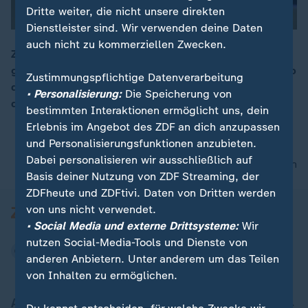
Dritte weiter, die nicht unsere direkten
Dienstleister sind. Wir verwenden deine Daten
auch nicht zu kommerziellen Zwecken.
Zu dem europapolitischen Kurs der Bundesregierung
gibt es von vielen Seiten Kritik. Ulf Röller berichtet, ob
00:19
Zustimmungspflichtige Datenverarbeitung
die Erwartungen an die Rede von Kanzler Scholz
• Personalisierung:
Die Speicherung von
deshalb größer sind.
bestimmten Interaktionen ermöglicht uns, dein
Erlebnis im Angebot des ZDF an dich anzupassen
und Personalisierungsfunktionen anzubieten.
Dabei personalisieren wir ausschließlich auf
nach oben
Basis deiner Nutzung von ZDF Streaming, der
ZDFheute und ZDFtivi. Daten von Dritten werden
von uns nicht verwendet.
• Social Media und externe Drittsysteme:
Wir
nutzen Social-Media-Tools und Dienste von
anderen Anbietern. Unter anderem um das Teilen
von Inhalten zu ermöglichen.
Aktuell bei ZDFheute