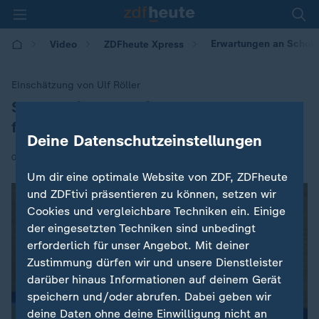
Erwartungen an Schol
Video
ZDFheute Xpress
Einschätzung von Ulf Röller
Scholz wird "deutlich machen, dass er
:
führt"
Deine Datenschutzeinstellungen
|
09.05.2023 | 10:00
Um dir eine optimale Website von ZDF, ZDFheute
und ZDFtivi präsentieren zu können, setzen wir
Cookies und vergleichbare Techniken ein. Einige
der eingesetzten Techniken sind unbedingt
erforderlich für unser Angebot. Mit deiner
Zustimmung dürfen wir und unsere Dienstleister
darüber hinaus Informationen auf deinem Gerät
speichern und/oder abrufen. Dabei geben wir
deine Daten ohne deine Einwilligung nicht an