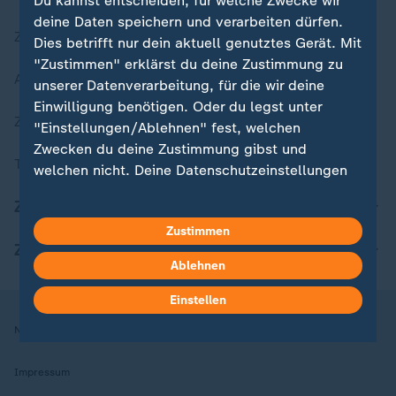
Du kannst entscheiden, für welche Zwecke wir
deine Daten speichern und verarbeiten dürfen.
Zuletzt veröffentlicht
Dies betrifft nur dein aktuell genutztes Gerät. Mit
"Zustimmen" erklärst du deine Zustimmung zu
Aktuelle Sendungs-Videos
unserer Datenverarbeitung, für die wir deine
Einwilligung benötigen. Oder du legst unter
ZDFheute Stories
"Einstellungen/Ablehnen" fest, welchen
Zwecken du deine Zustimmung gibst und
Themen im Überblick
welchen nicht. Deine Datenschutzeinstellungen
kannst du jederzeit mit Wirkung für die Zukunft
ZDFheute Update
in deinen Einstellungen widerrufen oder ändern.
Zustimmen
ZDFheute Apps
Hier findest du das Impressum.
Ablehnen
Weitere Informationen findest du in unserer
Datenschutzerklärung.
Einstellen
Nutzungsbedingungen
Datenschutz
Datenschutzeinstellungen
Impressum