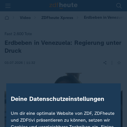
Erdbeben in Venezuela
Video
ZDFheute Xpress
Fast 2.600 Tote
Erdbeben in Venezuela: Regierung unter
:
Druck
|
03.07.2026 | 11:32
Deine Datenschutzeinstellungen
Um dir eine optimale Website von ZDF, ZDFheute
und ZDFtivi präsentieren zu können, setzen wir
Cookies und vergleichbare Techniken ein. Einige