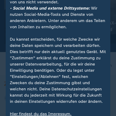
von uns nicht verwendet.
• Social Media und externe Drittsysteme:
Wir
nutzen Social-Media-Tools und Dienste von
:
:
Betäubungsmittel im Blut?
Vorfall im Weltall
anderen Anbietern. Unter anderem um das Teilen
CDU-Politiker Bareiß nimmt
Teil von SpaceX-
von Inhalten zu ermöglichen.
Auszeit
offenbar Mond
Video
0:37
Video
0:58
Du kannst entscheiden, für welche Zwecke wir
deine Daten speichern und verarbeiten dürfen.
Dies betrifft nur dein aktuell genutztes Gerät. Mit
"Zustimmen" erklärst du deine Zustimmung zu
unserer Datenverarbeitung, für die wir deine
nach oben
Einwilligung benötigen. Oder du legst unter
"Einstellungen/Ablehnen" fest, welchen
Zwecken du deine Zustimmung gibst und
welchen nicht. Deine Datenschutzeinstellungen
kannst du jederzeit mit Wirkung für die Zukunft
in deinen Einstellungen widerrufen oder ändern.
Hier findest du das Impressum.