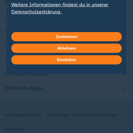
Aktuell bei ZDFheute
Weitere Informationen findest du in unserer
Datenschutzerklärung.
Zuletzt veröffentlicht
Aktuelle Sendungs-Videos
Zustimmen
ZDFheute Stories
Ablehnen
Themen im Überblick
Einstellen
ZDFheute Update
ZDFheute Apps
Nutzungsbedingungen
Datenschutz
Datenschutzeinstellungen
Impressum