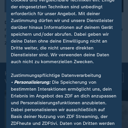
der eingesetzten Techniken sind unbedingt
erforderlich für unser Angebot. Mit deiner
Zustimmung dürfen wir und unsere Dienstleister
Die Bevölkerung wirft der Regierung in Venezuela vor,
darüber hinaus Informationen auf deinem Gerät
nach den schweren Erdbeben unzureichend reagiert zu
00:13
speichern und/oder abrufen. Dabei geben wir
haben. Fast 2.600 Menschen kamen dabei ums Leben,
deine Daten ohne deine Einwilligung nicht an
Zehntausende werden noch vermisst.
Dritte weiter, die nicht unsere direkten
Dienstleister sind. Wir verwenden deine Daten
auch nicht zu kommerziellen Zwecken.
Kurznachrichten: Aktuelle
Zustimmungspflichtige Datenverarbeitung
Mehr
Videos
• Personalisierung:
Die Speicherung von
bestimmten Interaktionen ermöglicht uns, dein
Erlebnis im Angebot des ZDF an dich anzupassen
und Personalisierungsfunktionen anzubieten.
Dabei personalisieren wir ausschließlich auf
Basis deiner Nutzung von ZDF Streaming, der
ZDFheute und ZDFtivi. Daten von Dritten werden