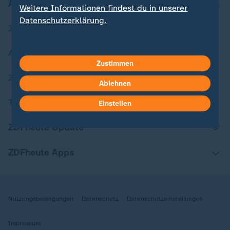
Aktuell bei ZDFheute
Weitere Informationen findest du in unserer
Datenschutzerklärung.
Zuletzt veröffentlicht
Aktuelle Sendungs-Videos
Zustimmen
ZDFheute Stories
Ablehnen
Themen im Überblick
Einstellen
ZDFheute Update
ZDFheute Apps
Nutzungsbedingungen
Datenschutz
Datenschutzeinstellungen
Impressum