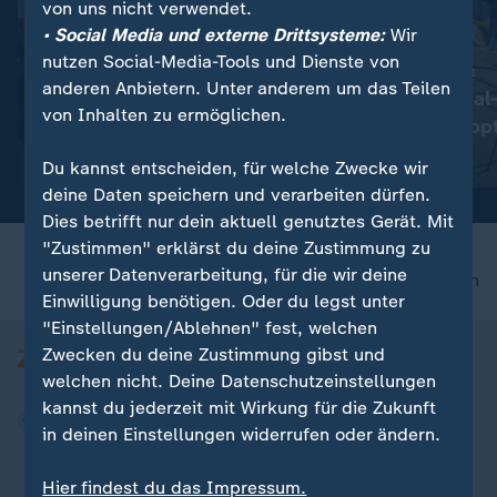
von uns nicht verwendet.
• Social Media und externe Drittsysteme:
Wir
nutzen Social-Media-Tools und Dienste von
:
:
Berlin
US-Berufungsgericht
anderen Anbietern. Unter anderem um das Teilen
Kostendruck gefährdet
Trumps Ballsaal
von Inhalten zu ermöglichen.
Clubszene
vorerst gestopp
Video
0:37
Video
0:28
Du kannst entscheiden, für welche Zwecke wir
deine Daten speichern und verarbeiten dürfen.
Dies betrifft nur dein aktuell genutztes Gerät. Mit
"Zustimmen" erklärst du deine Zustimmung zu
unserer Datenverarbeitung, für die wir deine
nach oben
Einwilligung benötigen. Oder du legst unter
"Einstellungen/Ablehnen" fest, welchen
Zwecken du deine Zustimmung gibst und
welchen nicht. Deine Datenschutzeinstellungen
kannst du jederzeit mit Wirkung für die Zukunft
in deinen Einstellungen widerrufen oder ändern.
Hier findest du das Impressum.