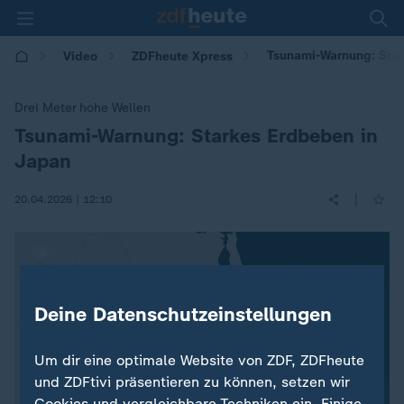
Tsunami-Warnung: Star
Video
ZDFheute Xpress
Drei Meter hohe Wellen
Tsunami-Warnung: Starkes Erdbeben in
:
Japan
|
20.04.2026 | 12:10
Deine Datenschutzeinstellungen
Um dir eine optimale Website von ZDF, ZDFheute
und ZDFtivi präsentieren zu können, setzen wir
Cookies und vergleichbare Techniken ein. Einige