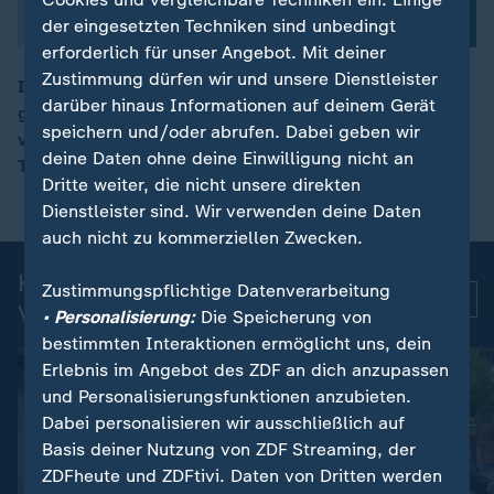
der eingesetzten Techniken sind unbedingt
erforderlich für unser Angebot. Mit deiner
Zustimmung dürfen wir und unsere Dienstleister
Im Norden Japans hat es ein Erdbeben der Stärke 7,4
darüber hinaus Informationen auf deinem Gerät
gegeben. Die japanische Meteorologiebehörde warnt
00:10
speichern und/oder abrufen. Dabei geben wir
vor bis zu drei Meter hohen Wellen. Zudem wurde eine
deine Daten ohne deine Einwilligung nicht an
Tsunami-Warnung ausgesprochen.
Dritte weiter, die nicht unsere direkten
Dienstleister sind. Wir verwenden deine Daten
auch nicht zu kommerziellen Zwecken.
Kurznachrichten: Aktuelle
Zustimmungspflichtige Datenverarbeitung
Mehr
Videos
• Personalisierung:
Die Speicherung von
bestimmten Interaktionen ermöglicht uns, dein
Erlebnis im Angebot des ZDF an dich anzupassen
und Personalisierungsfunktionen anzubieten.
Dabei personalisieren wir ausschließlich auf
Basis deiner Nutzung von ZDF Streaming, der
ZDFheute und ZDFtivi. Daten von Dritten werden