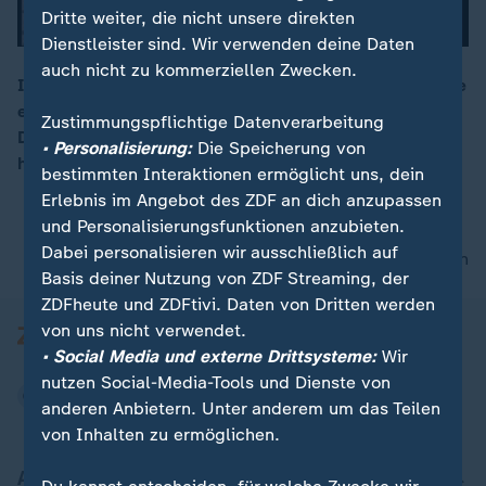
Dritte weiter, die nicht unsere direkten
Dienstleister sind. Wir verwenden deine Daten
auch nicht zu kommerziellen Zwecken.
In Mecklenburg-Vorpommern gibt es Behörden zufolge
eine ungewöhnliche Häufung von Infektionen mit dem
00:16
Zustimmungspflichtige Datenverarbeitung
Darmkeim Ehec. Wie sich die 31 Betroffenen infiziert
• Personalisierung:
Die Speicherung von
haben, ist noch unklar.
bestimmten Interaktionen ermöglicht uns, dein
Erlebnis im Angebot des ZDF an dich anzupassen
und Personalisierungsfunktionen anzubieten.
Dabei personalisieren wir ausschließlich auf
nach oben
Basis deiner Nutzung von ZDF Streaming, der
ZDFheute und ZDFtivi. Daten von Dritten werden
von uns nicht verwendet.
• Social Media und externe Drittsysteme:
Wir
nutzen Social-Media-Tools und Dienste von
anderen Anbietern. Unter anderem um das Teilen
von Inhalten zu ermöglichen.
Aktuell bei ZDFheute