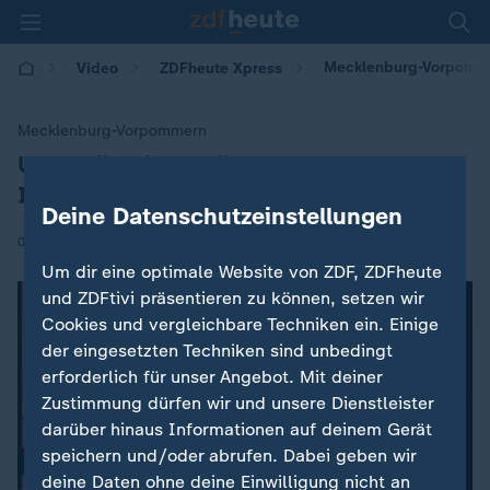
Mecklenburg-Vorpomme
Video
ZDFheute Xpress
Mecklenburg-Vorpommern
Ungewöhnliche Häufung von Ehec-
:
Infektionen
Deine Datenschutzeinstellungen
|
04.09.2025 | 15:00
Um dir eine optimale Website von ZDF, ZDFheute
und ZDFtivi präsentieren zu können, setzen wir
Cookies und vergleichbare Techniken ein. Einige
der eingesetzten Techniken sind unbedingt
erforderlich für unser Angebot. Mit deiner
Zustimmung dürfen wir und unsere Dienstleister
darüber hinaus Informationen auf deinem Gerät
speichern und/oder abrufen. Dabei geben wir
deine Daten ohne deine Einwilligung nicht an