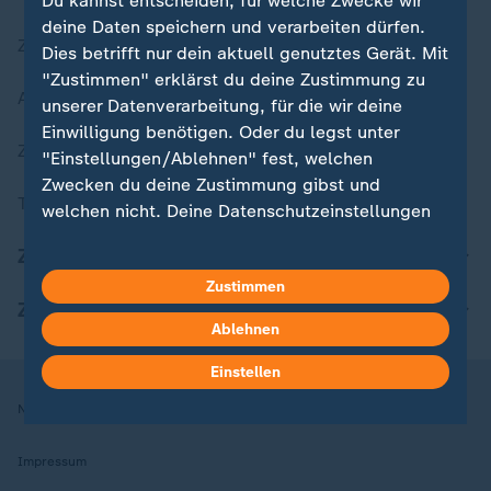
Du kannst entscheiden, für welche Zwecke wir
deine Daten speichern und verarbeiten dürfen.
Zuletzt veröffentlicht
Dies betrifft nur dein aktuell genutztes Gerät. Mit
"Zustimmen" erklärst du deine Zustimmung zu
Aktuelle Sendungs-Videos
unserer Datenverarbeitung, für die wir deine
Einwilligung benötigen. Oder du legst unter
ZDFheute Stories
"Einstellungen/Ablehnen" fest, welchen
Zwecken du deine Zustimmung gibst und
Themen im Überblick
welchen nicht. Deine Datenschutzeinstellungen
kannst du jederzeit mit Wirkung für die Zukunft
ZDFheute Update
in deinen Einstellungen widerrufen oder ändern.
Zustimmen
ZDFheute Apps
Hier findest du das Impressum.
Ablehnen
Weitere Informationen findest du in unserer
Datenschutzerklärung.
Einstellen
Nutzungsbedingungen
Datenschutz
Datenschutzeinstellungen
Impressum