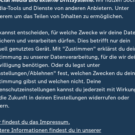
ocial Media und externe Drittsysteme:
Wir nutzen Soci
ia-Tools und Dienste von anderen Anbietern. Unter
erem um das Teilen von Inhalten zu ermöglichen.
kannst entscheiden, für welche Zwecke wir deine Dat
ichern und verarbeiten dürfen. Dies betrifft nur dein
uell genutztes Gerät. Mit "Zustimmen" erklärst du dei
timmung zu unserer Datenverarbeitung, für die wir de
willigung benötigen. Oder du legst unter
:
:
und in Charleroi
Bundestagswahl 2025
nstellungen/Ablehnen" fest, welchen Zwecken du dei
en: Illegale
BSW-Wahleinspruch blei
timmung gibst und welchen nicht. Deine
rettenfabrik entdeckt
weiter unbeantwortet
enschutzeinstellungen kannst du jederzeit mit Wirkun
deo
1:15
Video
0:30
 die Zukunft in deinen Einstellungen widerrufen oder
ern.
r findest du das Impressum.
tere Informationen findest du in unserer