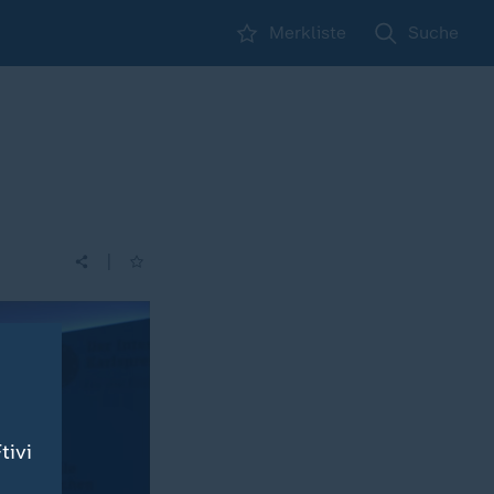
Merkliste
Suche
|
tivi