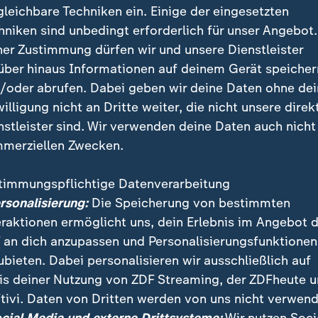
gleichbare Techniken ein. Einige der eingesetzten
hniken sind unbedingt erforderlich für unser Angebot.
ner Zustimmung dürfen wir und unsere Dienstleister
über hinaus Informationen auf deinem Gerät speicher
/oder abrufen. Dabei geben wir deine Daten ohne de
willigung nicht an Dritte weiter, die nicht unsere direk
nstleister sind. Wir verwenden deine Daten auch nicht
merziellen Zwecken.
timmungspflichtige Datenverarbeitung
ZB-Chef Mario Draghi hat am Donnerstag den Interna
ersonalisierung:
Die Speicherung von bestimmten
chen erhalten. Ausgezeichnet wird sein Einsatz zur St
eraktionen ermöglicht uns, dein Erlebnis im Angebot 
ttbewerbsfähigkeit.
 an dich anzupassen und Personalisierungsfunktionen
ubieten. Dabei personalisieren wir ausschließlich auf
is deiner Nutzung von ZDF Streaming, der ZDFheute 
tivi. Daten von Dritten werden von uns nicht verwend
 Videos