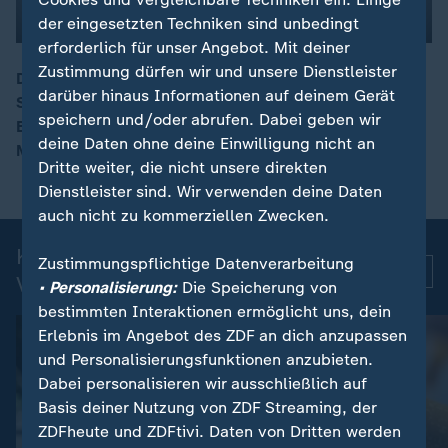
der eingesetzten Techniken sind unbedingt
erforderlich für unser Angebot. Mit deiner
Zustimmung dürfen wir und unsere Dienstleister
Der britisch-französische Autor und Anwalt Philippe
darüber hinaus Informationen auf deinem Gerät
Sands bekommt den Friedenspreis des Deutschen
00:09
speichern und/oder abrufen. Dabei geben wir
Buchhandels. Die Jury würdigt seinen Einsatz für
deine Daten ohne deine Einwilligung nicht an
Menschenrechte.
Dritte weiter, die nicht unsere direkten
Dienstleister sind. Wir verwenden deine Daten
auch nicht zu kommerziellen Zwecken.
Kurznachrichten: Aktuelle
Zustimmungspflichtige Datenverarbeitung
Mehr
Videos
• Personalisierung:
Die Speicherung von
bestimmten Interaktionen ermöglicht uns, dein
Erlebnis im Angebot des ZDF an dich anzupassen
und Personalisierungsfunktionen anzubieten.
Dabei personalisieren wir ausschließlich auf
Basis deiner Nutzung von ZDF Streaming, der
ZDFheute und ZDFtivi. Daten von Dritten werden