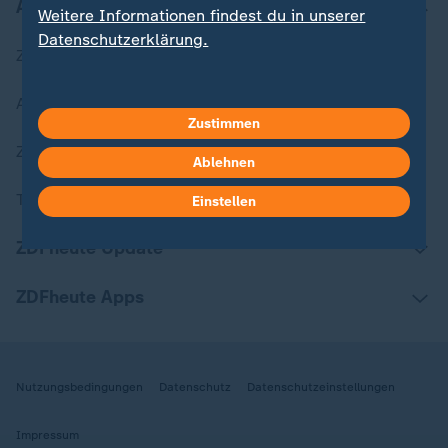
Aktuell bei ZDFheute
Weitere Informationen findest du in unserer
Datenschutzerklärung.
Zuletzt veröffentlicht
Aktuelle Sendungs-Videos
Zustimmen
ZDFheute Stories
Ablehnen
Themen im Überblick
Einstellen
ZDFheute Update
ZDFheute Apps
Nutzungsbedingungen
Datenschutz
Datenschutzeinstellungen
Impressum