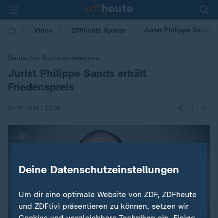
Jurist Philippe Sands e
Video
ZDFheute Xpress
Deutscher Buchhandelspreis
Jurist Philippe Sands erhält
:
Friedenspreis
|
25.06.2026 | 12:36
Deine Datenschutzeinstellungen
Um dir eine optimale Website von ZDF, ZDFheute
und ZDFtivi präsentieren zu können, setzen wir
Cookies und vergleichbare Techniken ein. Einige