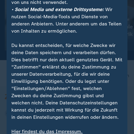
von uns nicht verwendet.
• Social Media und externe Drittsysteme:
Wir
nutzen Social-Media-Tools und Dienste von
:
:
Nachfahre von Escobars Nilpferden
Zoll-Fund in Charleroi
anderen Anbietern. Unter anderem um das Teilen
Kolumbien: Mutterloses
Belgien: Illegale
von Inhalten zu ermöglichen.
Hippo-Baby gerettet
Zigarettenfabrik
Video
0:43
Video
1:15
Du kannst entscheiden, für welche Zwecke wir
deine Daten speichern und verarbeiten dürfen.
Dies betrifft nur dein aktuell genutztes Gerät. Mit
"Zustimmen" erklärst du deine Zustimmung zu
unserer Datenverarbeitung, für die wir deine
nach oben
Einwilligung benötigen. Oder du legst unter
"Einstellungen/Ablehnen" fest, welchen
Zwecken du deine Zustimmung gibst und
welchen nicht. Deine Datenschutzeinstellungen
kannst du jederzeit mit Wirkung für die Zukunft
in deinen Einstellungen widerrufen oder ändern.
Hier findest du das Impressum.