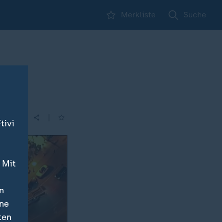
Merkliste
Suche
|
tivi
 Mit
n
ine
ten