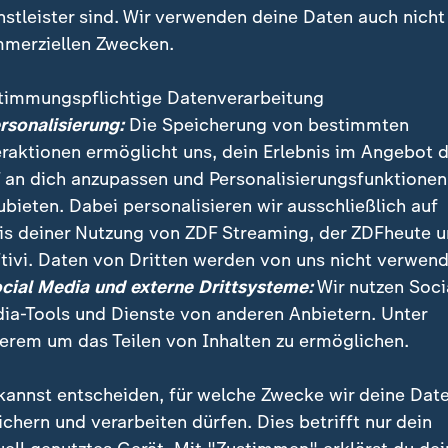
nstleister sind. Wir verwenden deine Daten auch nicht
merziellen Zwecken.
timmungspflichtige Datenverarbeitung
ersonalisierung:
Die Speicherung von bestimmten
eraktionen ermöglicht uns, dein Erlebnis im Angebot 
 an dich anzupassen und Personalisierungsfunktionen
ubieten. Dabei personalisieren wir ausschließlich auf
is deiner Nutzung von ZDF Streaming, der ZDFheute 
tivi. Daten von Dritten werden von uns nicht verwend
e gegen den geplanten Einsatz der Nationalgarde prot
ocial Media und externe Drittsysteme:
Wir nutzen Soci
meister verurteilt die Entsendung der Nationalgarde
ia-Tools und Dienste von anderen Anbietern. Unter
erem um das Teilen von Inhalten zu ermöglichen.
kannst entscheiden, für welche Zwecke wir deine Dat
ichern und verarbeiten dürfen. Dies betrifft nur dein