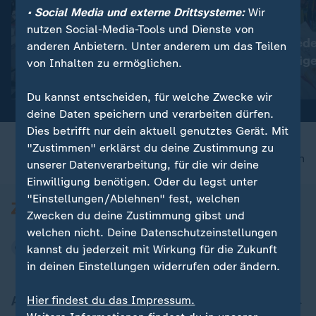
• Social Media und externe Drittsysteme:
Wir
:
:
Plauen in Sachsen
Nepal
nutzen Social-Media-Tools und Dienste von
Tausende protestieren
Kathmandu gede
anderen Anbietern. Unter anderem um das Teilen
gegen die Bundesregierung
toten Bergsteig
von Inhalten zu ermöglichen.
Video
0:28
Video
0:43
Du kannst entscheiden, für welche Zwecke wir
deine Daten speichern und verarbeiten dürfen.
Dies betrifft nur dein aktuell genutztes Gerät. Mit
"Zustimmen" erklärst du deine Zustimmung zu
nach oben
unserer Datenverarbeitung, für die wir deine
Einwilligung benötigen. Oder du legst unter
"Einstellungen/Ablehnen" fest, welchen
Zwecken du deine Zustimmung gibst und
welchen nicht. Deine Datenschutzeinstellungen
kannst du jederzeit mit Wirkung für die Zukunft
in deinen Einstellungen widerrufen oder ändern.
Aktuell bei ZDFheute
Hier findest du das Impressum.