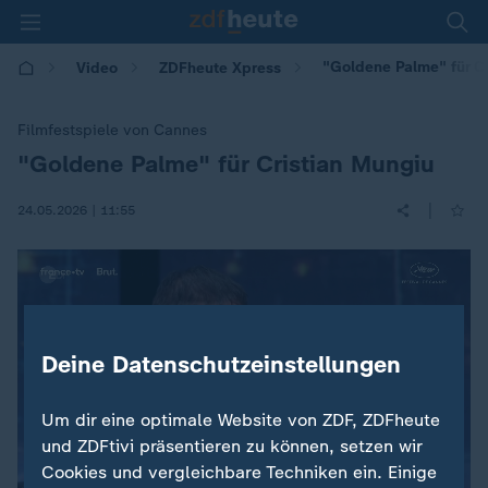
"Goldene Palme" für C
Video
ZDFheute Xpress
Filmfestspiele von Cannes
"Goldene Palme" für Cristian Mungiu
:
|
24.05.2026 | 11:55
Deine Datenschutzeinstellungen
Um dir eine optimale Website von ZDF, ZDFheute
und ZDFtivi präsentieren zu können, setzen wir
Cookies und vergleichbare Techniken ein. Einige