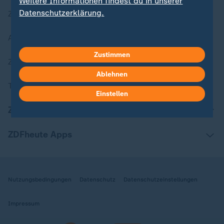
Weitere Informationen findest du in unserer
Datenschutzerklärung.
Zuletzt veröffentlicht
Aktuelle Sendungs-Videos
Zustimmen
ZDFheute Stories
Ablehnen
Themen im Überblick
Einstellen
ZDFheute Update
ZDFheute Apps
Nutzungsbedingungen
Datenschutz
Datenschutzeinstellungen
Impressum