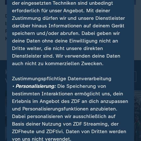
der eingesetzten Techniken sind unbedingt
erforderlich für unser Angebot. Mit deiner
Das Drama "Fjord" von Regisseur Cristian Mungiu hat
Zustimmung dürfen wir und unsere Dienstleister
bei den Filmfestspielen von Cannes die "Goldene
darüber hinaus Informationen auf deinem Gerät
00:10
Palme" für den besten Film gewonnen. Auch eine ZDF-
speichern und/oder abrufen. Dabei geben wir
Koproduktion wurde ausgezeichnet.
deine Daten ohne deine Einwilligung nicht an
Dritte weiter, die nicht unsere direkten
Dienstleister sind. Wir verwenden deine Daten
auch nicht zu kommerziellen Zwecken.
Kurznachrichten: Aktuelle
Mehr
Zustimmungspflichtige Datenverarbeitung
Videos
• Personalisierung:
Die Speicherung von
bestimmten Interaktionen ermöglicht uns, dein
Erlebnis im Angebot des ZDF an dich anzupassen
und Personalisierungsfunktionen anzubieten.
Dabei personalisieren wir ausschließlich auf
Basis deiner Nutzung von ZDF Streaming, der
ZDFheute und ZDFtivi. Daten von Dritten werden
von uns nicht verwendet.