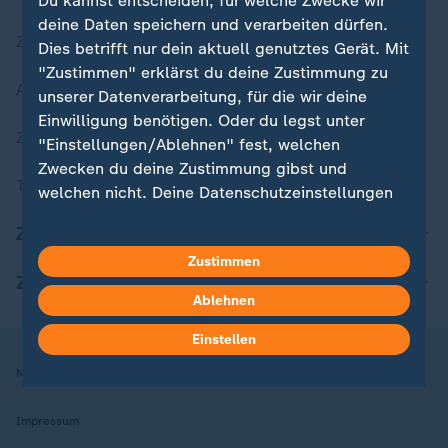
Du kannst entscheiden, für welche Zwecke wir
deine Daten speichern und verarbeiten dürfen.
Zuletzt veröffentlicht
Dies betrifft nur dein aktuell genutztes Gerät. Mit
"Zustimmen" erklärst du deine Zustimmung zu
Aktuelle Sendungs-Videos
unserer Datenverarbeitung, für die wir deine
Einwilligung benötigen. Oder du legst unter
ZDFheute Stories
"Einstellungen/Ablehnen" fest, welchen
Zwecken du deine Zustimmung gibst und
Themen im Überblick
welchen nicht. Deine Datenschutzeinstellungen
kannst du jederzeit mit Wirkung für die Zukunft
ZDFheute Update
in deinen Einstellungen widerrufen oder ändern.
Zustimmen
ZDFheute Apps
Hier findest du das Impressum.
Ablehnen
Weitere Informationen findest du in unserer
Datenschutzerklärung.
Einstellen
Nutzungsbedingungen
Datenschutz
Datenschutzeinstellungen
Impressum