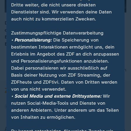
Dritte weiter, die nicht unsere direkten
Dienstleister sind. Wir verwenden deine Daten
auch nicht zu kommerziellen Zwecken.
Der Bundestag beschäftigt sich in erster Lesung mit
der Aktivrente. Für sozialversicherungspflichtige
00:13
Zustimmungspflichtige Datenverarbeitung
Beschäftigte im gesetzlichen Rentenalter sollen 2.000
• Personalisierung:
Die Speicherung von
Euro steuerfrei bleiben.
bestimmten Interaktionen ermöglicht uns, dein
Erlebnis im Angebot des ZDF an dich anzupassen
und Personalisierungsfunktionen anzubieten.
Dabei personalisieren wir ausschließlich auf
nach oben
Basis deiner Nutzung von ZDF Streaming, der
ZDFheute und ZDFtivi. Daten von Dritten werden
von uns nicht verwendet.
• Social Media und externe Drittsysteme:
Wir
nutzen Social-Media-Tools und Dienste von
anderen Anbietern. Unter anderem um das Teilen
von Inhalten zu ermöglichen.
Aktuell bei ZDFheute