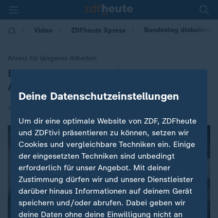
Bundestag diskutiert ü
Video
ZDFheute Xpress
Anreiz für längeres Arbeiten
Bundestag diskutiert über geplante
:
Aktivrente
Deine Datenschutzeinstellungen
|
14.11.2025 | 08:00
Um dir eine optimale Website von ZDF, ZDFheute
und ZDFtivi präsentieren zu können, setzen wir
Cookies und vergleichbare Techniken ein. Einige
der eingesetzten Techniken sind unbedingt
erforderlich für unser Angebot. Mit deiner
Zustimmung dürfen wir und unsere Dienstleister
darüber hinaus Informationen auf deinem Gerät
speichern und/oder abrufen. Dabei geben wir
deine Daten ohne deine Einwilligung nicht an