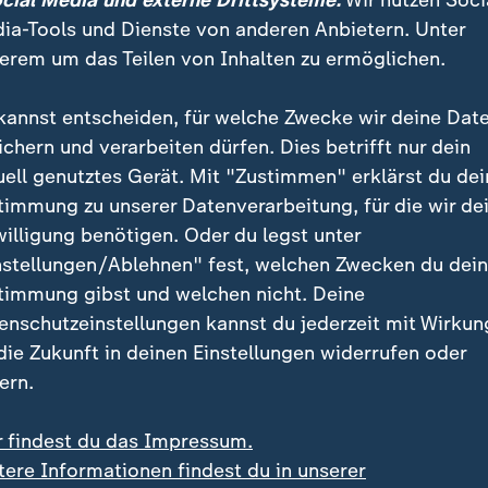
ocial Media und externe Drittsysteme:
Wir nutzen Soci
ia-Tools und Dienste von anderen Anbietern. Unter
erem um das Teilen von Inhalten zu ermöglichen.
kannst entscheiden, für welche Zwecke wir deine Dat
ichern und verarbeiten dürfen. Dies betrifft nur dein
uell genutztes Gerät. Mit "Zustimmen" erklärst du dei
timmung zu unserer Datenverarbeitung, für die wir de
willigung benötigen. Oder du legst unter
:
t-Koch-Institut
Nachrichten | ZDFheute Xpres
nstellungen/Ablehnen" fest, welchen Zwecken du dei
its 11.900 Hitzetote
Juristen-Verein fordert 
timmung gibst und welchen nicht. Deine
sen Sommer
Verbotsverfahren
enschutzeinstellungen kannst du jederzeit mit Wirkun
deo
0:44
Video
0:31
 die Zukunft in deinen Einstellungen widerrufen oder
ern.
r findest du das Impressum.
tere Informationen findest du in unserer