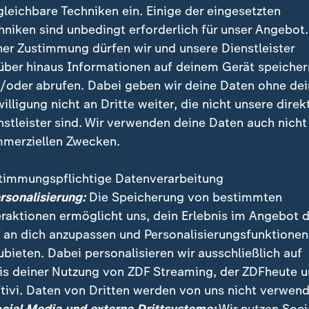
gleichbare Techniken ein. Einige der eingesetzten
hniken sind unbedingt erforderlich für unser Angebot.
ner Zustimmung dürfen wir und unsere Dienstleister
über hinaus Informationen auf deinem Gerät speicher
/oder abrufen. Dabei geben wir deine Daten ohne de
willigung nicht an Dritte weiter, die nicht unsere direk
nstleister sind. Wir verwenden deine Daten auch nicht
merziellen Zwecken.
timmungspflichtige Datenverarbeitung
ng in der deutschen Industrie ist mit rund 6,6 Millio
ersonalisierung:
Die Speicherung von bestimmten
 Stand seit zehn Jahren gefallen. Zu den Gründen zäh
eraktionen ermöglicht uns, dein Erlebnis im Angebot 
njunktur.
 an dich anzupassen und Personalisierungsfunktionen
ubieten. Dabei personalisieren wir ausschließlich auf
is deiner Nutzung von ZDF Streaming, der ZDFheute 
tivi. Daten von Dritten werden von uns nicht verwend
 Videos