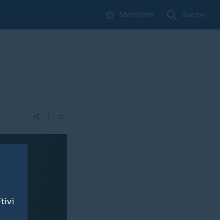
Merkliste
Suche
|
tivi