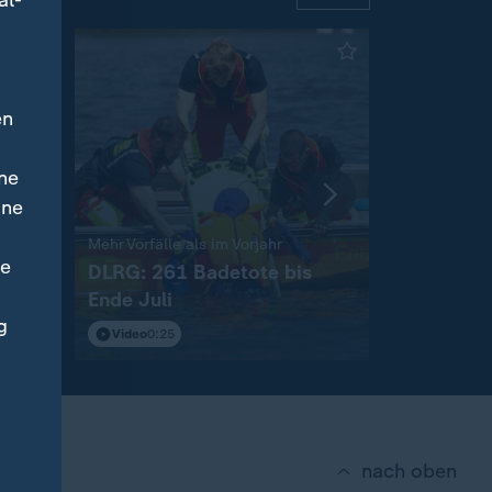
al-
en
ne
ine
:
:
s
Mehr Vorfälle als im Vorjahr
Kriegsschiff
ne
AfD-
DLRG: 261 Badetote bis
US-Kriegs
Ende Juli
Rekordsu
g
Video
0:25
Video
0:35
nach oben