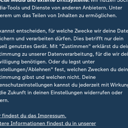
ocial Media und externe Drittsysteme:
Wir nutzen Soci
ia-Tools und Dienste von anderen Anbietern. Unter
erem um das Teilen von Inhalten zu ermöglichen.
kannst entscheiden, für welche Zwecke wir deine Dat
ichern und verarbeiten dürfen. Dies betrifft nur dein
uell genutztes Gerät. Mit "Zustimmen" erklärst du dei
timmung zu unserer Datenverarbeitung, für die wir de
willigung benötigen. Oder du legst unter
:
:
US-Berufungsgericht
nstellungen/Ablehnen" fest, welchen Zwecken du dei
endruck gefährdet
Trumps Ballsaal-Projekt
timmung gibst und welchen nicht. Deine
szene
vorerst gestoppt
enschutzeinstellungen kannst du jederzeit mit Wirkun
deo
0:37
Video
0:28
 die Zukunft in deinen Einstellungen widerrufen oder
ern.
r findest du das Impressum.
tere Informationen findest du in unserer