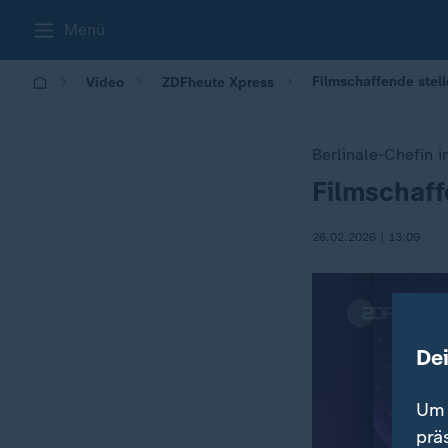
Menü
Filmschaffende stelle
Video
ZDFheute Xpress
Berlinale-Chefin in
Filmschaff
:
26.02.2026 | 13:09
De
Um 
prä