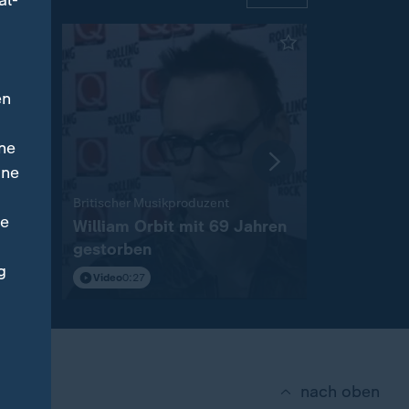
al-
en
ne
ine
:
Britischer Musikproduzent
Spanische Po
ne
William Orbit mit 69 Jahren
Mittelmee
gestorben
Netzwerk 
g
Video
0:27
Video
0:38
nach oben