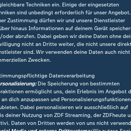
gleichbare Techniken ein. Einige der eingesetzten
hniken sind unbedingt erforderlich für unser Angebot.
ner Zustimmung dürfen wir und unsere Dienstleister
über hinaus Informationen auf deinem Gerät speicher
/oder abrufen. Dabei geben wir deine Daten ohne de
willigung nicht an Dritte weiter, die nicht unsere direk
nstleister sind. Wir verwenden deine Daten auch nicht
merziellen Zwecken.
timmungspflichtige Datenverarbeitung
haffende haben sich in einem offenen Brief hinter Ber
ersonalisierung:
Die Speicherung von bestimmten
le gestellt. Sie warnen vor Eingriffen in Freiheit und
eraktionen ermöglicht uns, dein Erlebnis im Angebot 
s.
 an dich anzupassen und Personalisierungsfunktionen
ubieten. Dabei personalisieren wir ausschließlich auf
is deiner Nutzung von ZDF Streaming, der ZDFheute 
tivi. Daten von Dritten werden von uns nicht verwend
 Videos