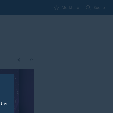
Merkliste
Suche
|
tivi