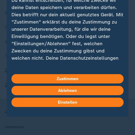
Du kannst entscheiden, für welche Zwecke wir
deine Daten speichern und verarbeiten dürfen.
Zuletzt veröffentlicht
Dies betrifft nur dein aktuell genutztes Gerät. Mit
"Zustimmen" erklärst du deine Zustimmung zu
Aktuelle Sendungs-Videos
unserer Datenverarbeitung, für die wir deine
Einwilligung benötigen. Oder du legst unter
ZDFheute Stories
"Einstellungen/Ablehnen" fest, welchen
Zwecken du deine Zustimmung gibst und
Themen im Überblick
welchen nicht. Deine Datenschutzeinstellungen
kannst du jederzeit mit Wirkung für die Zukunft
ZDFheute Update
in deinen Einstellungen widerrufen oder ändern.
Zustimmen
ZDFheute Apps
Hier findest du das Impressum.
Ablehnen
Weitere Informationen findest du in unserer
Datenschutzerklärung.
Einstellen
Nutzungsbedingungen
Datenschutz
Datenschutzeinstellungen
Impressum