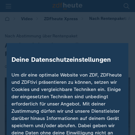
Nach Rentenpaket: Arb
Video
ZDFheute Xpress
Nach Abstimmung über Rentenpaket
Arbeitsministerin Bas für neues
:
Rentensystem
Deine Datenschutzeinstellungen
|
06.12.2025 | 10:35
Um dir eine optimale Website von ZDF, ZDFheute
und ZDFtivi präsentieren zu können, setzen wir
Cookies und vergleichbare Techniken ein. Einige
der eingesetzten Techniken sind unbedingt
erforderlich für unser Angebot. Mit deiner
Zustimmung dürfen wir und unsere Dienstleister
darüber hinaus Informationen auf deinem Gerät
speichern und/oder abrufen. Dabei geben wir
deine Daten ohne deine Einwilligung nicht an