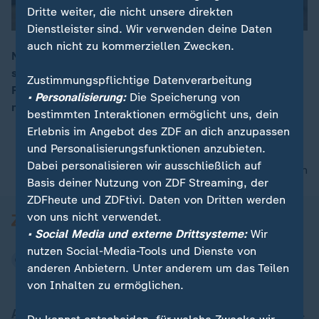
Dritte weiter, die nicht unsere direkten
Dienstleister sind. Wir verwenden deine Daten
auch nicht zu kommerziellen Zwecken.
Nach der Verabschiedung des Rentenpakets spricht
sich Arbeitsministerin Bas für eine grundlegende
00:12
Zustimmungspflichtige Datenverarbeitung
Rentenreform aus. Deutschland brauche ein ganz
• Personalisierung:
Die Speicherung von
neues System, so Bas in der ARD.
bestimmten Interaktionen ermöglicht uns, dein
Erlebnis im Angebot des ZDF an dich anzupassen
und Personalisierungsfunktionen anzubieten.
Dabei personalisieren wir ausschließlich auf
nach oben
Basis deiner Nutzung von ZDF Streaming, der
ZDFheute und ZDFtivi. Daten von Dritten werden
von uns nicht verwendet.
• Social Media und externe Drittsysteme:
Wir
nutzen Social-Media-Tools und Dienste von
anderen Anbietern. Unter anderem um das Teilen
von Inhalten zu ermöglichen.
Aktuell bei ZDFheute