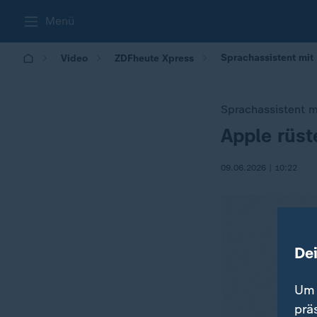
Menü
Sprachassistent mit 
Video
ZDFheute Xpress
Sprachassistent m
Apple rüst
:
09.06.2026 | 10:22
De
Um 
prä