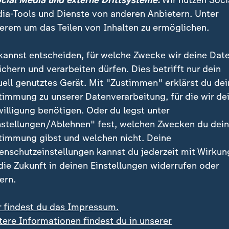
ocial Media und externe Drittsysteme:
Wir nutzen Soci
ia-Tools und Dienste von anderen Anbietern. Unter
erem um das Teilen von Inhalten zu ermöglichen.
kannst entscheiden, für welche Zwecke wir deine Dat
ichern und verarbeiten dürfen. Dies betrifft nur dein
uell genutztes Gerät. Mit "Zustimmen" erklärst du dei
timmung zu unserer Datenverarbeitung, für die wir de
willigung benötigen. Oder du legst unter
:
es Quartal
Temperaturen von bis zu 37 Gr
nstellungen/Ablehnen" fest, welchen Zwecken du dei
nn bei Daimler Truck
Bulgarien: Waldbrand so
timmung gibst und welchen nicht. Deine
ebrochen
für langen Stau
enschutzeinstellungen kannst du jederzeit mit Wirkun
deo
0:38
Video
0:20
 die Zukunft in deinen Einstellungen widerrufen oder
ern.
r findest du das Impressum.
tere Informationen findest du in unserer