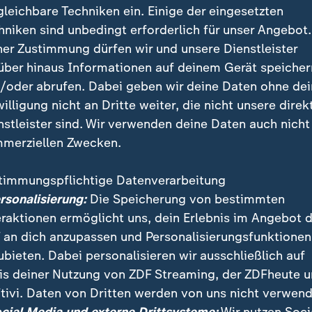
gleichbare Techniken ein. Einige der eingesetzten
hniken sind unbedingt erforderlich für unser Angebot.
ner Zustimmung dürfen wir und unsere Dienstleister
über hinaus Informationen auf deinem Gerät speicher
/oder abrufen. Dabei geben wir deine Daten ohne de
willigung nicht an Dritte weiter, die nicht unsere direk
nstleister sind. Wir verwenden deine Daten auch nicht
merziellen Zwecken.
timmungspflichtige Datenverarbeitung
ef Tim Cook hat auf der jährlichen Entwicklerkonfere
ersonalisierung:
Die Speicherung von bestimmten
der Europäischen Union ist die Assistenzsoftware auf 
eraktionen ermöglicht uns, dein Erlebnis im Angebot 
cht verfügbar.
 an dich anzupassen und Personalisierungsfunktionen
ubieten. Dabei personalisieren wir ausschließlich auf
is deiner Nutzung von ZDF Streaming, der ZDFheute 
tivi. Daten von Dritten werden von uns nicht verwend
 Videos