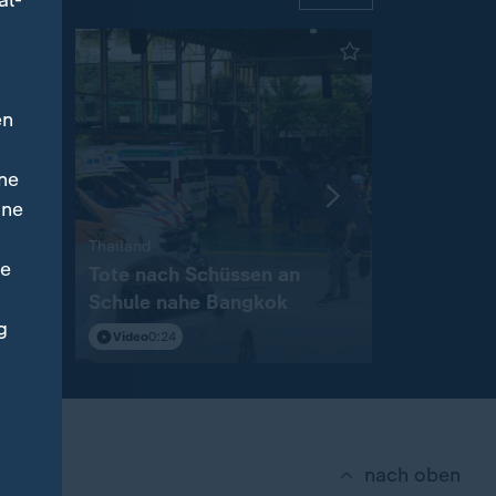
al-
en
ne
ine
:
:
:
ad
Thailand
Österreich
ne
rgt
Tote nach Schüssen an
Salzburg 
Schule nahe Bangkok
Fluten be
g
Video
0:24
Video
0:14
nach oben