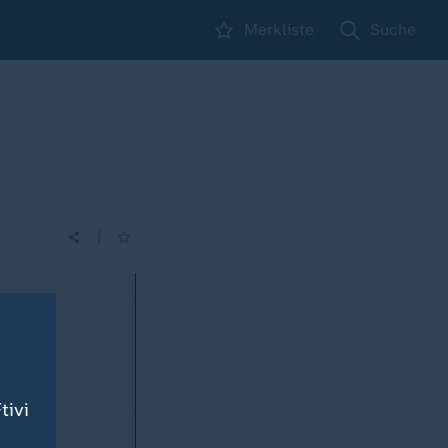
Merkliste
Suche
|
tivi