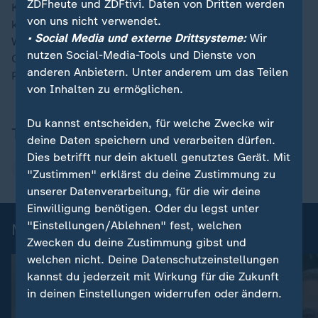
ZDFheute und ZDFtivi. Daten von Dritten werden
Könnte es beim Treffen in Genf zu einer Einigung
von uns nicht verwendet.
kommen? Was können die Europäer in Genf erreichen?
• Social Media und externe Drittsysteme:
Wir
Was bedeutet das für die Ukraine? Darüber spricht
nutzen Social-Media-Tools und Dienste von
Carsten Rüger bei ZDFheute live mit der
anderen Anbietern. Unter anderem um das Teilen
Politikwissenschaftlerin Jana Puglierin.
von Inhalten zu ermöglichen.
Du kannst entscheiden, für welche Zwecke wir
Thema
deine Daten speichern und verarbeiten dürfen.
Dies betrifft nur dein aktuell genutztes Gerät. Mit
Ukraine
"Zustimmen" erklärst du deine Zustimmung zu
unserer Datenverarbeitung, für die wir deine
Einwilligung benötigen. Oder du legst unter
"Einstellungen/Ablehnen" fest, welchen
Mehr auf ZDFheute live
Zwecken du deine Zustimmung gibst und
welchen nicht. Deine Datenschutzeinstellungen
kannst du jederzeit mit Wirkung für die Zukunft
in deinen Einstellungen widerrufen oder ändern.