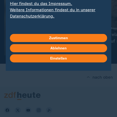
Hier findest du das Impressum.
Weitere Informationen findest du in unserer
Datenschutzerklärung.
:
Russische Fake-News-Kampagne
Fake-Videos über Schwe
"Versuchen, Wahlverhalten
"Hat erstmal rel
Zustimmen
zu beeinflussen"
gelassen darauf 
Ablehnen
Video
14:56
Video
5:13
Einstellen
nach oben