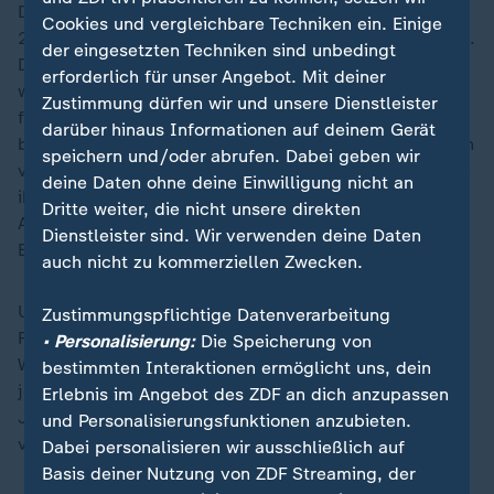
Die US-Regierung hatte Kiew vor wenigen Tagen einen
Cookies und vergleichbare Techniken ein. Einige
28-Punkte-Plan zur Beendigung des Krieges vorgelegt.
der eingesetzten Techniken sind unbedingt
Dieser Plan kommt Russland in zentralen Forderungen
erforderlich für unser Angebot. Mit deiner
weit entgegen und überschreitet seit langem
Zustimmung dürfen wir und unsere Dienstleister
formulierte rote Linien der Ukraine. Er sieht
darüber hinaus Informationen auf deinem Gerät
beispielsweise vor, dass die Ukraine auch bislang noch
speichern und/oder abrufen. Dabei geben wir
verteidigte Gebiete an Russland abtreten und dass sie
deine Daten ohne deine Einwilligung nicht an
ihre militärischen Fähigkeiten einschränken soll.
Dritte weiter, die nicht unsere direkten
Außerdem soll die Nato einen Verzicht auf jegliche
Dienstleister sind. Wir verwenden deine Daten
Erweiterung erklären.
auch nicht zu kommerziellen Zwecken.
US-Präsident Donald Trump setzte der Ukraine eine
Zustimmungspflichtige Datenverarbeitung
Frist bis kommenden Donnerstag, den Plan im
• Personalisierung:
Die Speicherung von
Wesentlichen anzunehmen. Am Samstag zeigte er sich
bestimmten Interaktionen ermöglicht uns, dein
jedoch verhandlungsbereit. Die Frage einer
Erlebnis im Angebot des ZDF an dich anzupassen
Journalistin, ob der Plan sein letztes Angebot sei,
und Personalisierungsfunktionen anzubieten.
verneinte er.
Dabei personalisieren wir ausschließlich auf
Basis deiner Nutzung von ZDF Streaming, der