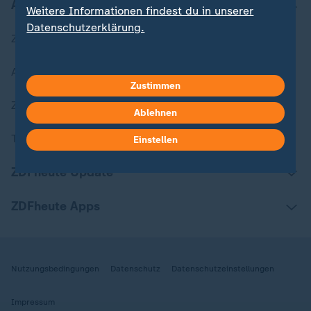
Aktuell bei ZDFheute
Weitere Informationen findest du in unserer
Datenschutzerklärung.
Zuletzt veröffentlicht
Aktuelle Sendungs-Videos
Zustimmen
ZDFheute Stories
Ablehnen
Themen im Überblick
Einstellen
ZDFheute Update
ZDFheute Apps
Nutzungsbedingungen
Datenschutz
Datenschutzeinstellungen
Impressum