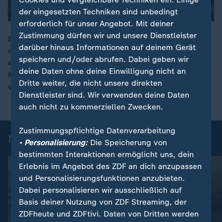
der eingesetzten Techniken sind unbedingt
erforderlich für unser Angebot. Mit deiner
Zustimmung dürfen wir und unsere Dienstleister
Brandschutzexperte Ehrlenspiel geht davon aus, dass
darüber hinaus Informationen auf deinem Gerät
die Decke der ausgebrannten Bar zu leicht
00:16
speichern und/oder abrufen. Dabei geben wir
entflammbar war. Auch bei uns würden solche
deine Daten ohne deine Einwilligung nicht an
Materialien entgegen den Regeln verkauft und
Dritte weiter, die nicht unsere direkten
verbaut.
Dienstleister sind. Wir verwenden deine Daten
auch nicht zu kommerziellen Zwecken.
Zustimmungspflichtige Datenverarbeitung
Mehr aus ZDFheute live
• Personalisierung:
Die Speicherung von
bestimmten Interaktionen ermöglicht uns, dein
Erlebnis im Angebot des ZDF an dich anzupassen
und Personalisierungsfunktionen anzubieten.
Dabei personalisieren wir ausschließlich auf
Basis deiner Nutzung von ZDF Streaming, der
ZDFheute und ZDFtivi. Daten von Dritten werden