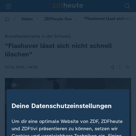
"Flashover lässt sich nich
Video
ZDFheute live
Brandkatastrophe in der Schweiz
"Flashover lässt sich nicht schnell
:
löschen"
|
02.01.2026 | 14:50
Deine Datenschutzeinstellungen
Um dir eine optimale Website von ZDF, ZDFheute
und ZDFtivi präsentieren zu können, setzen wir
Cookies und vergleichbare Techniken ein. Einige