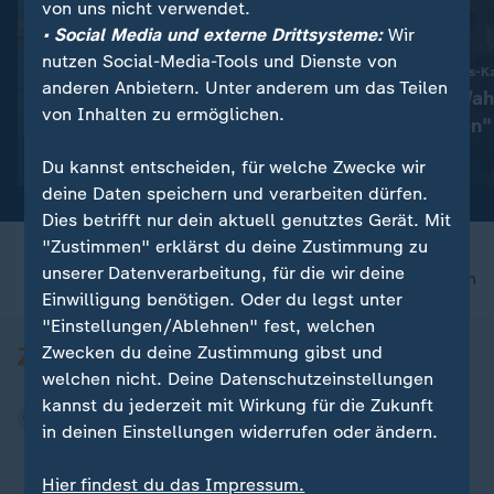
von uns nicht verwendet.
• Social Media und externe Drittsysteme:
Wir
nutzen Social-Media-Tools und Dienste von
:
Klimakrise und Wirtschaft
Russische Fake-News-
anderen Anbietern. Unter anderem um das Teilen
Warum Nichtstun teurer als
"Versuchen, Wah
von Inhalten zu ermöglichen.
Klimaschutz ist
zu beeinflussen"
Video
1:06
Video
14:56
Du kannst entscheiden, für welche Zwecke wir
deine Daten speichern und verarbeiten dürfen.
Dies betrifft nur dein aktuell genutztes Gerät. Mit
"Zustimmen" erklärst du deine Zustimmung zu
unserer Datenverarbeitung, für die wir deine
nach oben
Einwilligung benötigen. Oder du legst unter
"Einstellungen/Ablehnen" fest, welchen
Zwecken du deine Zustimmung gibst und
welchen nicht. Deine Datenschutzeinstellungen
kannst du jederzeit mit Wirkung für die Zukunft
in deinen Einstellungen widerrufen oder ändern.
Hier findest du das Impressum.