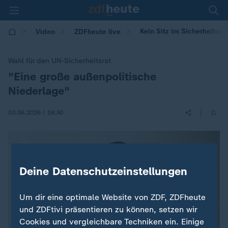
Kein Sitz im Sicherheitsra
Video
ZDFheute live
Wahl für den UN-Sicherheitsrat
"Eine große außenpolitische
:
Niederlage"
|
03.06.2026 | 19:30
Deine Datenschutzeinstellungen
Um dir eine optimale Website von ZDF, ZDFheute
und ZDFtivi präsentieren zu können, setzen wir
Cookies und vergleichbare Techniken ein. Einige