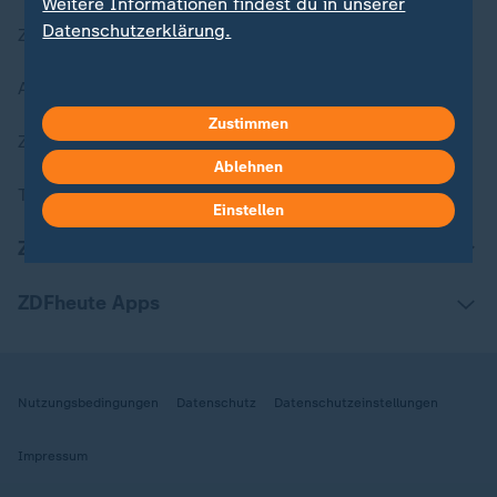
Weitere Informationen findest du in unserer
Datenschutzerklärung.
Zuletzt veröffentlicht
Aktuelle Sendungs-Videos
Zustimmen
ZDFheute Stories
Ablehnen
Themen im Überblick
Einstellen
ZDFheute Update
ZDFheute Apps
Nutzungsbedingungen
Datenschutz
Datenschutzeinstellungen
Impressum