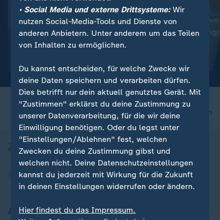
• Social Media und externe Drittsysteme:
Wir
:
:
Abwehr ballistischer Raketen
Ukraine trifft neue Ziele
nutzen Social-Media-Tools und Dienste von
"Das ist die Champions-
"Deutlicher Angr
anderen Anbietern. Unter anderem um das Teilen
League der Technologie"
Alltag"
von Inhalten zu ermöglichen.
Video
19:01
Video
5:04
Du kannst entscheiden, für welche Zwecke wir
deine Daten speichern und verarbeiten dürfen.
Dies betrifft nur dein aktuell genutztes Gerät. Mit
"Zustimmen" erklärst du deine Zustimmung zu
nach oben
unserer Datenverarbeitung, für die wir deine
Einwilligung benötigen. Oder du legst unter
"Einstellungen/Ablehnen" fest, welchen
Zwecken du deine Zustimmung gibst und
welchen nicht. Deine Datenschutzeinstellungen
kannst du jederzeit mit Wirkung für die Zukunft
in deinen Einstellungen widerrufen oder ändern.
Hier findest du das Impressum.
Aktuell bei ZDFheute