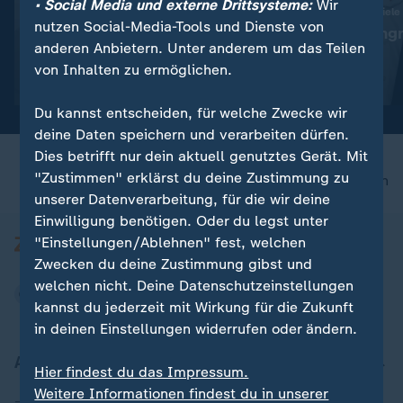
• Social Media und externe Drittsysteme:
Wir
:
:
Abwehr ballistischer Raketen
Ukraine trifft neue Ziele
nutzen Social-Media-Tools und Dienste von
"Das ist die Champions-
"Deutlicher Angr
anderen Anbietern. Unter anderem um das Teilen
League der Technologie"
Alltag"
von Inhalten zu ermöglichen.
Video
23:54
Video
5:04
Du kannst entscheiden, für welche Zwecke wir
deine Daten speichern und verarbeiten dürfen.
Dies betrifft nur dein aktuell genutztes Gerät. Mit
"Zustimmen" erklärst du deine Zustimmung zu
nach oben
unserer Datenverarbeitung, für die wir deine
Einwilligung benötigen. Oder du legst unter
"Einstellungen/Ablehnen" fest, welchen
Zwecken du deine Zustimmung gibst und
welchen nicht. Deine Datenschutzeinstellungen
kannst du jederzeit mit Wirkung für die Zukunft
in deinen Einstellungen widerrufen oder ändern.
Aktuell bei ZDFheute
Hier findest du das Impressum.
Weitere Informationen findest du in unserer