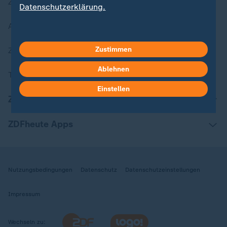
Zuletzt veröffentlicht
Datenschutzerklärung.
Aktuelle Sendungs-Videos
Zustimmen
ZDFheute Stories
Ablehnen
Themen im Überblick
Einstellen
ZDFheute Update
ZDFheute Apps
Nutzungsbedingungen
Datenschutz
Datenschutzeinstellungen
Impressum
Wechseln zu: