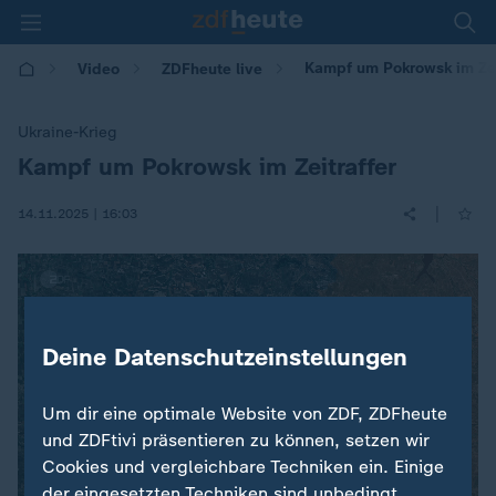
Kampf um Pokrowsk im Zei
Video
ZDFheute live
Ukraine-Krieg
Kampf um Pokrowsk im Zeitraffer
:
|
14.11.2025 | 16:03
Deine Datenschutzeinstellungen
Um dir eine optimale Website von ZDF, ZDFheute
und ZDFtivi präsentieren zu können, setzen wir
Cookies und vergleichbare Techniken ein. Einige
der eingesetzten Techniken sind unbedingt