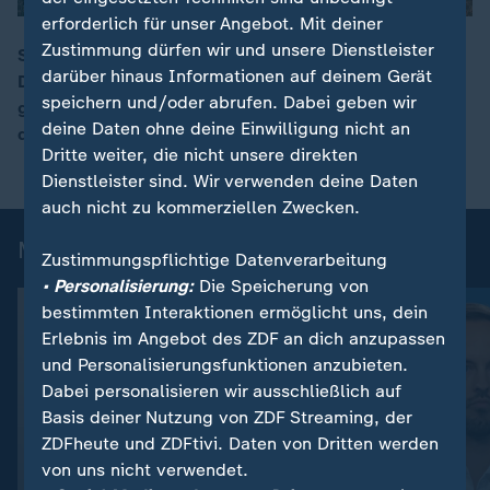
erforderlich für unser Angebot. Mit deiner
Zustimmung dürfen wir und unsere Dienstleister
Seit Monaten ist die Stadt Pokrowks in der Region
darüber hinaus Informationen auf deinem Gerät
Donezk heftig umkämpft. Der russischen Armee ist es
00:15
speichern und/oder abrufen. Dabei geben wir
gelungen, sie nach und nach einzukesseln und Teile
deine Daten ohne deine Einwilligung nicht an
der Stadt einzunehmen.
Dritte weiter, die nicht unsere direkten
Dienstleister sind. Wir verwenden deine Daten
auch nicht zu kommerziellen Zwecken.
Mehr aus ZDFheute live
Zustimmungspflichtige Datenverarbeitung
• Personalisierung:
Die Speicherung von
bestimmten Interaktionen ermöglicht uns, dein
Erlebnis im Angebot des ZDF an dich anzupassen
und Personalisierungsfunktionen anzubieten.
Dabei personalisieren wir ausschließlich auf
Basis deiner Nutzung von ZDF Streaming, der
ZDFheute und ZDFtivi. Daten von Dritten werden
von uns nicht verwendet.