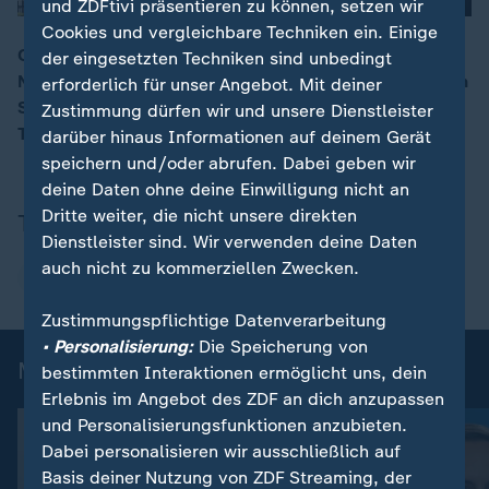
und ZDFtivi präsentieren zu können, setzen wir
Cookies und vergleichbare Techniken ein. Einige
China sehe in den USA ein Land, das sich im
der eingesetzten Techniken sind unbedingt
Niedergang befinde, so ZDF-Korrespondentin Elisabeth
erforderlich für unser Angebot. Mit deiner
00:15
Schmidt. China habe wirtschaftlich enorm aufgeholt,
Zustimmung dürfen wir und unsere Dienstleister
Trump müsse mit Erfolgen nach Hause kommen.
darüber hinaus Informationen auf deinem Gerät
speichern und/oder abrufen. Dabei geben wir
deine Daten ohne deine Einwilligung nicht an
Dritte weiter, die nicht unsere direkten
Themen
Dienstleister sind. Wir verwenden deine Daten
auch nicht zu kommerziellen Zwecken.
Xi Jinping
Donald Trump
Zustimmungspflichtige Datenverarbeitung
• Personalisierung:
Die Speicherung von
Mehr aus ZDFheute live
bestimmten Interaktionen ermöglicht uns, dein
Erlebnis im Angebot des ZDF an dich anzupassen
und Personalisierungsfunktionen anzubieten.
Dabei personalisieren wir ausschließlich auf
Basis deiner Nutzung von ZDF Streaming, der