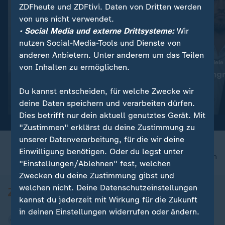
ZDFheute und ZDFtivi. Daten von Dritten werden
von uns nicht verwendet.
• Social Media und externe Drittsysteme:
Wir
nutzen Social-Media-Tools und Dienste von
anderen Anbietern. Unter anderem um das Teilen
:
:
Abwehr ballistischer Raketen
Ukraine trifft neue Ziele
von Inhalten zu ermöglichen.
"Das ist die Champions-
"Deutlicher Angr
League der Technologie"
Alltag"
Du kannst entscheiden, für welche Zwecke wir
deine Daten speichern und verarbeiten dürfen.
Video
19:01
Video
5:04
Dies betrifft nur dein aktuell genutztes Gerät. Mit
"Zustimmen" erklärst du deine Zustimmung zu
unserer Datenverarbeitung, für die wir deine
Einwilligung benötigen. Oder du legst unter
nach oben
"Einstellungen/Ablehnen" fest, welchen
Zwecken du deine Zustimmung gibst und
welchen nicht. Deine Datenschutzeinstellungen
kannst du jederzeit mit Wirkung für die Zukunft
in deinen Einstellungen widerrufen oder ändern.