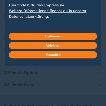
Hier findest du das Impressum.
Weitere Informationen findest du in unserer
Aktuell bei ZDFheute
Datenschutzerklärung.
Zuletzt veröffentlicht
Zustimmen
Aktuelle Sendungs-Videos
Ablehnen
ZDFheute Stories
Einstellen
Themen im Überblick
ZDFheute Update
ZDFheute Apps
Nutzungsbedingungen
Datenschutz
Datenschutzeinstellungen