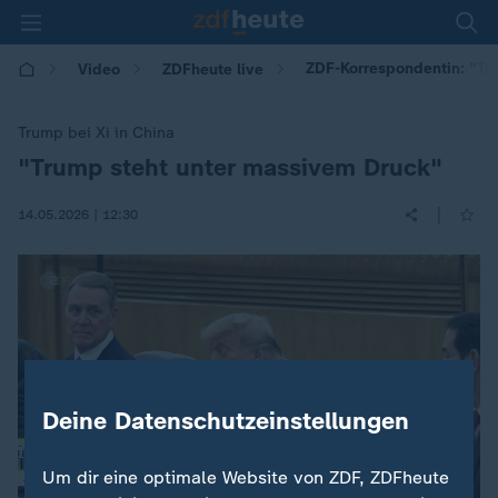
ZDF-Korrespondentin: "Tr
Video
ZDFheute live
Trump bei Xi in China
"Trump steht unter massivem Druck"
:
|
14.05.2026 | 12:30
Deine Datenschutzeinstellungen
Um dir eine optimale Website von ZDF, ZDFheute