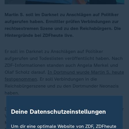
Martin S. soll im Darknet zu Anschlägen auf Politiker
aufgerufen haben. Ermittler prüfen Verbindungen zur
00:17
rechtsextremen Szene und zu den Reichsbürgern. Die
Hintergründe bei ZDFheute live.
Er soll im Darknet zu Anschlägen auf Politiker
aufgerufen und Todeslisten veröffentlicht haben. Nach
ZDF-Informationen standen auch Angela Merkel und
Olaf Scholz darauf.
In Dortmund wurde Martin S. heute
festgenommen
. Er soll Verbindungen in die
Reichsbürgerszene und zu den Dortmunder Neonazis
haben.
Die Bundesanwaltschaft hat den Fall übernommen. Der
Deine Datenschutzeinstellungen
Verdächtige Martin S., ein Deutsch-Pole, wurde am
Montagabend von Spezialkräften des
Um dir eine optimale Website von ZDF, ZDFheute