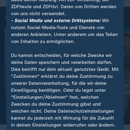
ZDFheute und ZDFtivi. Daten von Dritten werden
von uns nicht verwendet.
Mehr aus ZDFheute live
• Social Media und externe Drittsysteme:
Wir
nutzen Social-Media-Tools und Dienste von
anderen Anbietern. Unter anderem um das Teilen
von Inhalten zu ermöglichen.
Du kannst entscheiden, für welche Zwecke wir
deine Daten speichern und verarbeiten dürfen.
Dies betrifft nur dein aktuell genutztes Gerät. Mit
"Zustimmen" erklärst du deine Zustimmung zu
unserer Datenverarbeitung, für die wir deine
:
:
Abwehr ballistischer Raketen
Ukraine trifft neue Ziele
Einwilligung benötigen. Oder du legst unter
"Das ist die Champions-
"Deutlicher Angr
"Einstellungen/Ablehnen" fest, welchen
League der Technologie"
Alltag"
Zwecken du deine Zustimmung gibst und
Video
19:01
Video
5:04
welchen nicht. Deine Datenschutzeinstellungen
kannst du jederzeit mit Wirkung für die Zukunft
in deinen Einstellungen widerrufen oder ändern.