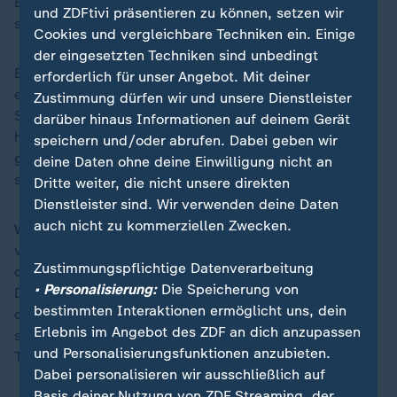
Bundeskriminalamts festgenommen und befindet sich
und ZDFtivi präsentieren zu können, setzen wir
seitdem in Untersuchungshaft.
Cookies und vergleichbare Techniken ein. Einige
der eingesetzten Techniken sind unbedingt
Er soll eine Online-Plattform betrieben haben, auf der
erforderlich für unser Angebot. Mit deiner
er personenbezogene Daten, Anleitungen zum Bau von
Zustimmung dürfen wir und unsere Dienstleister
Sprengsätzen und Aufrufe zu Gewalttaten verbreitet
darüber hinaus Informationen auf deinem Gerät
haben soll. Zudem habe er Krypto-Spenden
speichern und/oder abrufen. Dabei geben wir
gesammelt, die als Kopfgelder gedacht gewesen sein
deine Daten ohne deine Einwilligung nicht an
sollen.
Dritte weiter, die nicht unsere direkten
Dienstleister sind. Wir verwenden deine Daten
auch nicht zu kommerziellen Zwecken.
Was ist bislang über die Hintergründe und Motivation
von Martin S. bekannt? Welche Rolle spielt Dortmund
Zustimmungspflichtige Datenverarbeitung
derzeit innerhalb der rechtsextremen Szene in
• Personalisierung:
Die Speicherung von
Deutschland? Und welche Rolle spielt das Darknet bei
bestimmten Interaktionen ermöglicht uns, dein
der Vernetzung extremistischer Gruppen? Darüber
Erlebnis im Angebot des ZDF an dich anzupassen
spricht Victoria Reichelt mit ZDF-Rechtsexpertin Sarah
und Personalisierungsfunktionen anzubieten.
Tacke und Investigativjournalist Olaf Sundermeyer.
Dabei personalisieren wir ausschließlich auf
Basis deiner Nutzung von ZDF Streaming, der