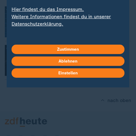
"Darknet spielt große Rolle"
Hier findest du das Impressum.
Weitere Informationen findest du in unserer
Datenschutzerklärung.
Video
4:39
"Die Szene hat eine lange Tradition"
Zustimmen
Ablehnen
Video
12:14
Einstellen
nach oben