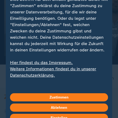
"Zustimmen" erklärst du deine Zustimmung zu
unserer Datenverarbeitung, für die wir deine
Einwilligung benötigen. Oder du legst unter
"Einstellungen/Ablehnen" fest, welchen
:
:
Abwehr ballistischer Raketen
Ukraine trifft neue Ziele
Zwecken du deine Zustimmung gibst und
"Das ist die Champions-
"Deutlicher Angr
welchen nicht. Deine Datenschutzeinstellungen
League der Technologie"
Alltag"
kannst du jederzeit mit Wirkung für die Zukunft
in deinen Einstellungen widerrufen oder ändern.
Video
23:54
Video
5:04
Hier findest du das Impressum.
Weitere Informationen findest du in unserer
Datenschutzerklärung.
nach oben
Zustimmen
Ablehnen
Einstellen