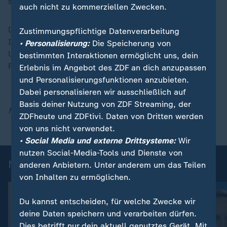
schaffen?
auch nicht zu kommerziellen Zwecken.
Darüber spricht Barbara Parente bei ZDFheute live im
Zustimmungspflichtige Datenverarbeitung
Interview mit Arndt Sinn, Strafrechtsprofessor an der
• Personalisierung:
Die Speicherung von
Universität Osnabrück und Mitglied der
bestimmten Interaktionen ermöglicht uns, dein
Reformkommission zur Strafprozessordnung.
Erlebnis im Angebot des ZDF an dich anzupassen
und Personalisierungsfunktionen anzubieten.
Dabei personalisieren wir ausschließlich auf
Basis deiner Nutzung von ZDF Streaming, der
Mit Material von dpa
ZDFheute und ZDFtivi. Daten von Dritten werden
von uns nicht verwendet.
• Social Media und externe Drittsysteme:
Wir
nutzen Social-Media-Tools und Dienste von
Mehr aus ZDFheute live
anderen Anbietern. Unter anderem um das Teilen
von Inhalten zu ermöglichen.
Du kannst entscheiden, für welche Zwecke wir
deine Daten speichern und verarbeiten dürfen.
Dies betrifft nur dein aktuell genutztes Gerät. Mit