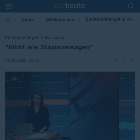
Ermittler-Mangel in der Ju
Video
ZDFheute live
Personalmangel in der Justiz
"Wirkt wie Staatsversagen"
:
|
31.05.2026 | 15:00