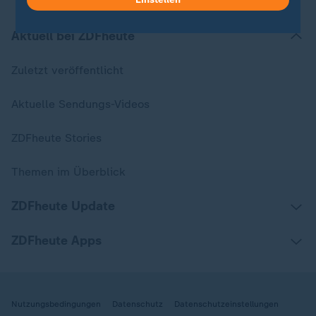
Aktuell bei ZDFheute
Zuletzt veröffentlicht
Aktuelle Sendungs-Videos
ZDFheute Stories
Themen im Überblick
ZDFheute Update
ZDFheute Apps
Nutzungsbedingungen
Datenschutz
Datenschutzeinstellungen