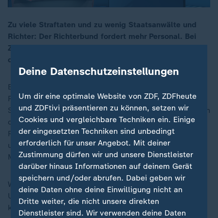
Zu viele Straftaten und zu wenig Staatsanwälte und
Richter: Der Richterbund fordert mehr Personal. Bei
00:17
ZDFheute live erklärt Strafrechtsprofessor Arndt Sinn
die Folgen für den Rechtsstaat.
Deine Datenschutzeinstellungen
Bundesweit fehlen nach Angaben des Deutschen
Um dir eine optimale Website von ZDF, ZDFheute
Richterbundes 2000 Strafverfolger. Die Folge:
und ZDFtivi präsentieren zu können, setzen wir
Strafverfahren dauern länger und kleinere Fälle werden
Cookies und vergleichbare Techniken ein. Einige
oft vorzeitig eingestellt. Mit dem neuen "Pakt für den
der eingesetzten Techniken sind unbedingt
Rechtsstaat" wollen Bund und Länder gegensteuern -
erforderlich für unser Angebot. Mit deiner
unter anderem durch Millionen-Investitionen und einer
Zustimmung dürfen wir und unsere Dienstleister
Modernisierung der Strafprozessordnung.
darüber hinaus Informationen auf deinem Gerät
speichern und/oder abrufen. Dabei geben wir
Wie beeinträchtigt ist die Strafjustiz aktuell? Welche
deine Daten ohne deine Einwilligung nicht an
Ursachen stecken hinter dem Personalmangel und
Dritte weiter, die nicht unsere direkten
kann das geplante Maßnahmenbündel Abhilfe
Dienstleister sind. Wir verwenden deine Daten