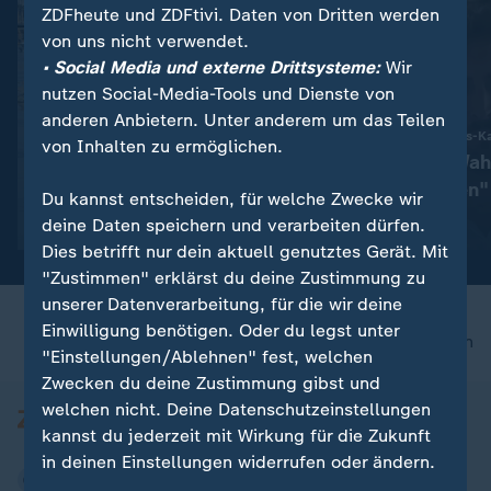
ZDFheute und ZDFtivi. Daten von Dritten werden
von uns nicht verwendet.
• Social Media und externe Drittsysteme:
Wir
nutzen Social-Media-Tools und Dienste von
anderen Anbietern. Unter anderem um das Teilen
:
Klimakrise und Wirtschaft
Russische Fake-News-
von Inhalten zu ermöglichen.
Warum Nichtstun teurer als
"Versuchen, Wah
Klimaschutz ist
zu beeinflussen"
Du kannst entscheiden, für welche Zwecke wir
deine Daten speichern und verarbeiten dürfen.
Video
1:06
Video
14:56
Dies betrifft nur dein aktuell genutztes Gerät. Mit
"Zustimmen" erklärst du deine Zustimmung zu
unserer Datenverarbeitung, für die wir deine
Einwilligung benötigen. Oder du legst unter
nach oben
"Einstellungen/Ablehnen" fest, welchen
Zwecken du deine Zustimmung gibst und
welchen nicht. Deine Datenschutzeinstellungen
kannst du jederzeit mit Wirkung für die Zukunft
in deinen Einstellungen widerrufen oder ändern.