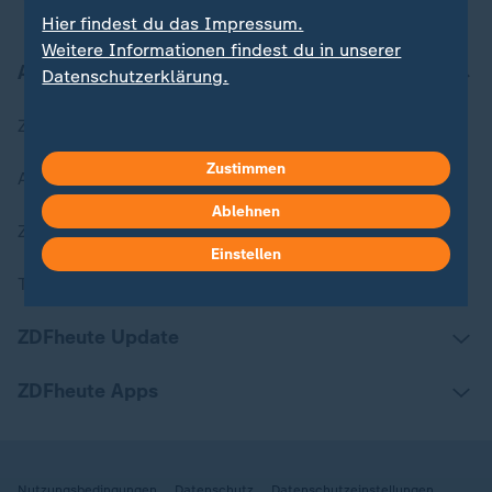
Hier findest du das Impressum.
Weitere Informationen findest du in unserer
Aktuell bei ZDFheute
Datenschutzerklärung.
Zuletzt veröffentlicht
Zustimmen
Aktuelle Sendungs-Videos
Ablehnen
ZDFheute Stories
Einstellen
Themen im Überblick
ZDFheute Update
ZDFheute Apps
Nutzungsbedingungen
Datenschutz
Datenschutzeinstellungen