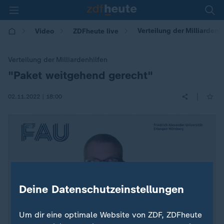
Verteilung der Milliarden
Video
ZDFheute live
Verteilung der Milliardenhilfen
"Paket weitgehend gerecht"
:
|
02.11.2022 | 18:00
Deine Datenschutzeinstellungen
Um dir eine optimale Website von ZDF, ZDFheute