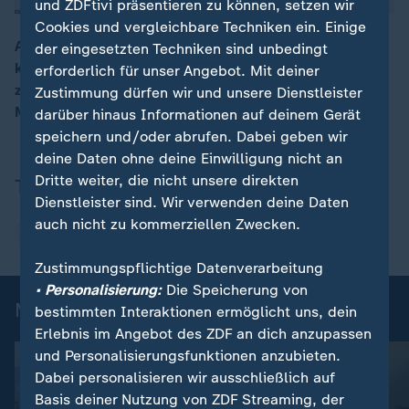
und ZDFtivi präsentieren zu können, setzen wir
Cookies und vergleichbare Techniken ein. Einige
Auch wenn nicht alle Gelder gerecht verteilt würden,
der eingesetzten Techniken sind unbedingt
kämen die Milliardenhilfen in der Krise den Menschen
erforderlich für unser Angebot. Mit deiner
00:15
zugute, erklärt Wirtschafts- und Sozialforscher
Zustimmung dürfen wir und unsere Dienstleister
Matthias Wrede.
darüber hinaus Informationen auf deinem Gerät
speichern und/oder abrufen. Dabei geben wir
deine Daten ohne deine Einwilligung nicht an
Dritte weiter, die nicht unsere direkten
Thema
Dienstleister sind. Wir verwenden deine Daten
auch nicht zu kommerziellen Zwecken.
Energiekrise
Zustimmungspflichtige Datenverarbeitung
• Personalisierung:
Die Speicherung von
Mehr aus ZDFheute live
bestimmten Interaktionen ermöglicht uns, dein
Erlebnis im Angebot des ZDF an dich anzupassen
und Personalisierungsfunktionen anzubieten.
Dabei personalisieren wir ausschließlich auf
Basis deiner Nutzung von ZDF Streaming, der