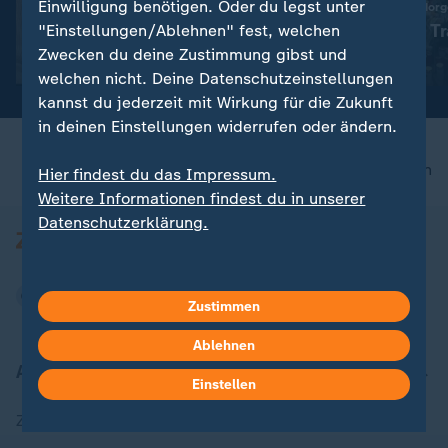
Stöwe: So wird das Wetter
Einwilligung benötigen. Oder du legst unter
Nachrichten | ZDF-Mor
heute
Magdeburg in Tr
"Einstellungen/Ablehnen" fest, welchen
Zwecken du deine Zustimmung gibst und
Video
2:29
Video
2:33
welchen nicht. Deine Datenschutzeinstellungen
kannst du jederzeit mit Wirkung für die Zukunft
in deinen Einstellungen widerrufen oder ändern.
nach oben
Hier findest du das Impressum.
Weitere Informationen findest du in unserer
Datenschutzerklärung.
Zustimmen
Ablehnen
Aktuell bei ZDFheute
Einstellen
Zuletzt veröffentlicht