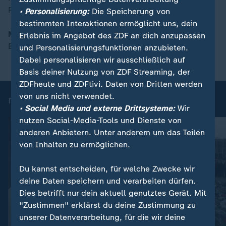
Philip Wortmann
• Personalisierung:
Die Speicherung von
bestimmten Interaktionen ermöglicht uns, dein
Moderation 7.00 bis 9.00 Uhr:
Erlebnis im Angebot des ZDF an dich anzupassen
Eva-Maria Lemke und Philip Wortmann
und Personalisierungsfunktionen anzubieten.
Dabei personalisieren wir ausschließlich auf
Basis deiner Nutzung von ZDF Streaming, der
ZDFheute und ZDFtivi. Daten von Dritten werden
von uns nicht verwendet.
moma Videos
• Social Media und externe Drittsysteme:
Wir
nutzen Social-Media-Tools und Dienste von
anderen Anbietern. Unter anderem um das Teilen
von Inhalten zu ermöglichen.
Du kannst entscheiden, für welche Zwecke wir
deine Daten speichern und verarbeiten dürfen.
Dies betrifft nur dein aktuell genutztes Gerät. Mit
"Zustimmen" erklärst du deine Zustimmung zu
unserer Datenverarbeitung, für die wir deine
:
Nachrichten | ZDF-Morgenmagazin