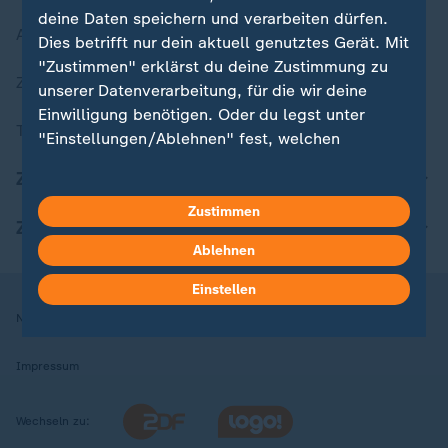
deine Daten speichern und verarbeiten dürfen.
Aktuelle Sendungs-Videos
Dies betrifft nur dein aktuell genutztes Gerät. Mit
"Zustimmen" erklärst du deine Zustimmung zu
ZDFheute Stories
unserer Datenverarbeitung, für die wir deine
Einwilligung benötigen. Oder du legst unter
Themen im Überblick
"Einstellungen/Ablehnen" fest, welchen
Zwecken du deine Zustimmung gibst und
ZDFheute Update
welchen nicht. Deine Datenschutzeinstellungen
kannst du jederzeit mit Wirkung für die Zukunft
Zustimmen
ZDFheute Apps
in deinen Einstellungen widerrufen oder ändern.
Ablehnen
Hier findest du das Impressum.
Einstellen
Weitere Informationen findest du in unserer
Nutzungsbedingungen
Datenschutz
Datenschutzeinstellungen
Datenschutzerklärung.
Impressum
Wechseln zu: