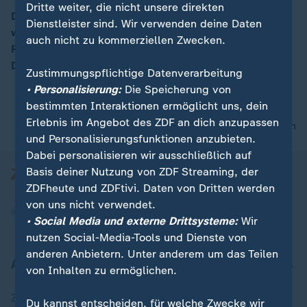
Dritte weiter, die nicht unsere direkten
Die Kirche will Trost spenden und "in Worte fassen,
Dienstleister sind. Wir verwenden deine Daten
was so unbegreiflich ist", so Kirsten Fehrs,
00:16
auch nicht zu kommerziellen Zwecken.
Ratsvorsitzende der Evangelischen Kirche in
Deutschland angesichts des Anschlags.
Zustimmungspflichtige Datenverarbeitung
• Personalisierung:
Die Speicherung von
bestimmten Interaktionen ermöglicht uns, dein
Erlebnis im Angebot des ZDF an dich anzupassen
nach oben
und Personalisierungsfunktionen anzubieten.
Dabei personalisieren wir ausschließlich auf
Basis deiner Nutzung von ZDF Streaming, der
ZDFheute und ZDFtivi. Daten von Dritten werden
von uns nicht verwendet.
• Social Media und externe Drittsysteme:
Wir
nutzen Social-Media-Tools und Dienste von
anderen Anbietern. Unter anderem um das Teilen
Aktuell bei ZDFheute
von Inhalten zu ermöglichen.
Zuletzt veröffentlicht
Du kannst entscheiden, für welche Zwecke wir