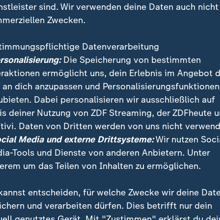
nstleister sind. Wir verwenden deine Daten auch nicht
merziellen Zwecken.
timmungspflichtige Datenverarbeitung
ersonalisierung:
Die Speicherung von bestimmten
eraktionen ermöglicht uns, dein Erlebnis im Angebot 
 an dich anzupassen und Personalisierungsfunktionen
ubieten. Dabei personalisieren wir ausschließlich auf
is deiner Nutzung von ZDF Streaming, der ZDFheute 
éa Krüger als Teil der DOSB Athletenkommission über
tivi. Daten von Dritten werden von uns nicht verwend
als erste IOC-Präsidentin. Sie erhofft sich, dass die 
ocial Media und externe Drittsysteme:
Wir nutzen Soci
n Fokus gestellt werden
ia-Tools und Dienste von anderen Anbietern. Unter
erem um das Teilen von Inhalten zu ermöglichen.
kannst entscheiden, für welche Zwecke wir deine Dat
ichern und verarbeiten dürfen. Dies betrifft nur dein
uell genutztes Gerät. Mit "Zustimmen" erklärst du dei