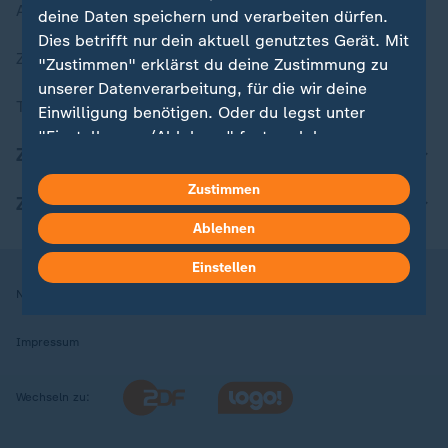
Aktuelle Sendungs-Videos
deine Daten speichern und verarbeiten dürfen.
Dies betrifft nur dein aktuell genutztes Gerät. Mit
ZDFheute Stories
"Zustimmen" erklärst du deine Zustimmung zu
unserer Datenverarbeitung, für die wir deine
Themen im Überblick
Einwilligung benötigen. Oder du legst unter
"Einstellungen/Ablehnen" fest, welchen
ZDFheute Update
Zwecken du deine Zustimmung gibst und
welchen nicht. Deine Datenschutzeinstellungen
Zustimmen
ZDFheute Apps
kannst du jederzeit mit Wirkung für die Zukunft
Ablehnen
in deinen Einstellungen widerrufen oder ändern.
Einstellen
Hier findest du das Impressum.
Nutzungsbedingungen
Datenschutz
Datenschutzeinstellungen
Weitere Informationen findest du in unserer
Datenschutzerklärung.
Impressum
Wechseln zu: