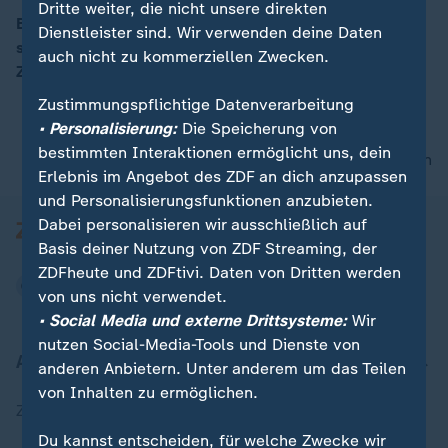
Dritte weiter, die nicht unsere direkten
Beim regionalen Weltgesundheitsgipfel in Nairobi
Dienstleister sind. Wir verwenden deine Daten
sollen die afrikanischen Gesundheitssysteme durch
auch nicht zu kommerziellen Zwecken.
00:15
Zusammenarbeit gefördert werden.
Zustimmungspflichtige Datenverarbeitung
• Personalisierung:
Die Speicherung von
bestimmten Interaktionen ermöglicht uns, dein
nach oben
Erlebnis im Angebot des ZDF an dich anzupassen
und Personalisierungsfunktionen anzubieten.
Dabei personalisieren wir ausschließlich auf
Basis deiner Nutzung von ZDF Streaming, der
ZDFheute und ZDFtivi. Daten von Dritten werden
von uns nicht verwendet.
• Social Media und externe Drittsysteme:
Wir
nutzen Social-Media-Tools und Dienste von
Aktuell bei ZDFheute
anderen Anbietern. Unter anderem um das Teilen
von Inhalten zu ermöglichen.
Zuletzt veröffentlicht
Du kannst entscheiden, für welche Zwecke wir