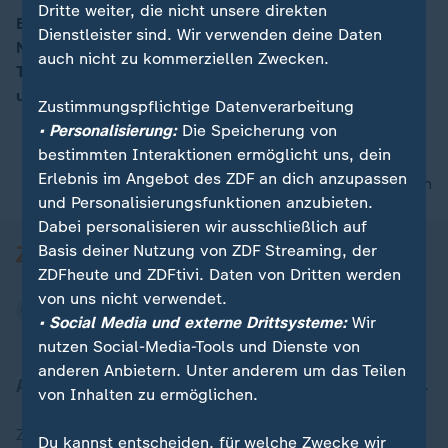
Dritte weiter, die nicht unsere direkten
Ein Tiefdruckeinfluss vom Atlantik sorgt für leichte
Dienstleister sind. Wir verwenden deine Daten
Niederschläge und niedrige Temperaturen. Die
00:16
auch nicht zu kommerziellen Zwecken.
Tageshöchsttemperaturen liegen dabei zwischen -6
und 9 Grad.
Zustimmungspflichtige Datenverarbeitung
• Personalisierung:
Die Speicherung von
bestimmten Interaktionen ermöglicht uns, dein
Erlebnis im Angebot des ZDF an dich anzupassen
nach oben
und Personalisierungsfunktionen anzubieten.
Dabei personalisieren wir ausschließlich auf
Basis deiner Nutzung von ZDF Streaming, der
ZDFheute und ZDFtivi. Daten von Dritten werden
von uns nicht verwendet.
• Social Media und externe Drittsysteme:
Wir
nutzen Social-Media-Tools und Dienste von
anderen Anbietern. Unter anderem um das Teilen
Aktuell bei ZDFheute
von Inhalten zu ermöglichen.
Zuletzt veröffentlicht
Du kannst entscheiden, für welche Zwecke wir