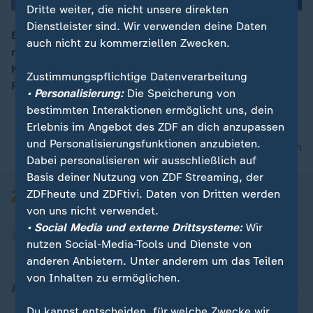
Dritte weiter, die nicht unsere direkten
Dienstleister sind. Wir verwenden deine Daten
Benzin und Diesel kosten so viel wie seit zwei Jahren
auch nicht zu kommerziellen Zwecken.
nicht. Grund sind Risikoaufschläge am Weltmarkt.
00:17
Knappheit droht laut Wirtschaftsministerin Katherina
Zustimmungspflichtige Datenverarbeitung
Reiche (CDU) aber nicht.
• Personalisierung:
Die Speicherung von
bestimmten Interaktionen ermöglicht uns, dein
Erlebnis im Angebot des ZDF an dich anzupassen
und Personalisierungsfunktionen anzubieten.
nach oben
Dabei personalisieren wir ausschließlich auf
Basis deiner Nutzung von ZDF Streaming, der
ZDFheute und ZDFtivi. Daten von Dritten werden
von uns nicht verwendet.
• Social Media und externe Drittsysteme:
Wir
nutzen Social-Media-Tools und Dienste von
anderen Anbietern. Unter anderem um das Teilen
von Inhalten zu ermöglichen.
Aktuell bei ZDFheute
Du kannst entscheiden, für welche Zwecke wir