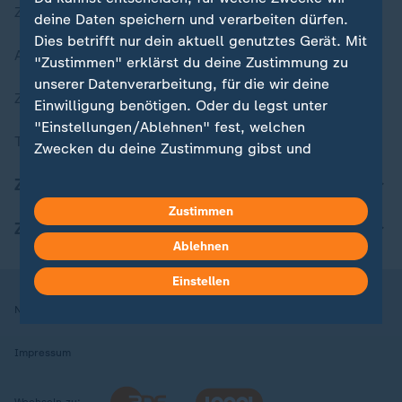
Zuletzt veröffentlicht
deine Daten speichern und verarbeiten dürfen.
Dies betrifft nur dein aktuell genutztes Gerät. Mit
Aktuelle Sendungs-Videos
"Zustimmen" erklärst du deine Zustimmung zu
unserer Datenverarbeitung, für die wir deine
ZDFheute Stories
Einwilligung benötigen. Oder du legst unter
"Einstellungen/Ablehnen" fest, welchen
Themen im Überblick
Zwecken du deine Zustimmung gibst und
welchen nicht. Deine Datenschutzeinstellungen
ZDFheute Update
kannst du jederzeit mit Wirkung für die Zukunft
Zustimmen
in deinen Einstellungen widerrufen oder ändern.
ZDFheute Apps
Ablehnen
Hier findest du das Impressum.
Weitere Informationen findest du in unserer
Einstellen
Datenschutzerklärung.
Nutzungsbedingungen
Datenschutz
Datenschutzeinstellungen
Impressum