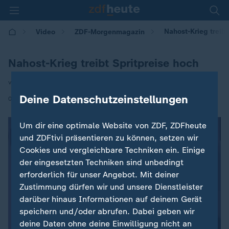
Nahost-Krieg treibt
Video
ZDF-Morgenmagazin
Nahost-Krieg treibt Spritpreise hoch
von Alexander Eschment
Deine Datenschutzeinstellungen
|
03.03.2026 | 05:30
Um dir eine optimale Website von ZDF, ZDFheute
und ZDFtivi präsentieren zu können, setzen wir
Cookies und vergleichbare Techniken ein. Einige
der eingesetzten Techniken sind unbedingt
erforderlich für unser Angebot. Mit deiner
Zustimmung dürfen wir und unsere Dienstleister
darüber hinaus Informationen auf deinem Gerät
speichern und/oder abrufen. Dabei geben wir
deine Daten ohne deine Einwilligung nicht an