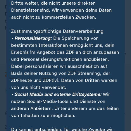
Dritte weiter, die nicht unsere direkten
Die Sozialpartnerschaft hat eine lange Tradition in
Dienstleister sind. Wir verwenden deine Daten
Deutschland, doch die aktuelle Wirtschaftslage bringt
00:15
auch nicht zu kommerziellen Zwecken.
diese ins Wanken. All das ist Thema auf dem Tag der
Metall- und Elektroindustrie.
Zustimmungspflichtige Datenverarbeitung
• Personalisierung:
Die Speicherung von
bestimmten Interaktionen ermöglicht uns, dein
Erlebnis im Angebot des ZDF an dich anzupassen
nach oben
und Personalisierungsfunktionen anzubieten.
Dabei personalisieren wir ausschließlich auf
Basis deiner Nutzung von ZDF Streaming, der
ZDFheute und ZDFtivi. Daten von Dritten werden
von uns nicht verwendet.
• Social Media und externe Drittsysteme:
Wir
nutzen Social-Media-Tools und Dienste von
anderen Anbietern. Unter anderem um das Teilen
Aktuell bei ZDFheute
von Inhalten zu ermöglichen.
Zuletzt veröffentlicht
Du kannst entscheiden, für welche Zwecke wir