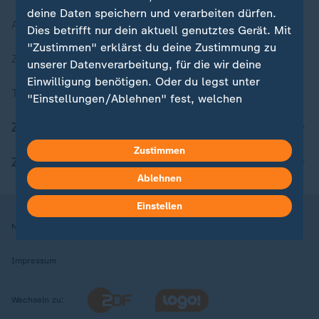
deine Daten speichern und verarbeiten dürfen.
Aktuelle Sendungs-Videos
Dies betrifft nur dein aktuell genutztes Gerät. Mit
"Zustimmen" erklärst du deine Zustimmung zu
ZDFheute Stories
unserer Datenverarbeitung, für die wir deine
Einwilligung benötigen. Oder du legst unter
Themen im Überblick
"Einstellungen/Ablehnen" fest, welchen
Zwecken du deine Zustimmung gibst und
ZDFheute Update
welchen nicht. Deine Datenschutzeinstellungen
kannst du jederzeit mit Wirkung für die Zukunft
Zustimmen
ZDFheute Apps
in deinen Einstellungen widerrufen oder ändern.
Ablehnen
Hier findest du das Impressum.
Einstellen
Weitere Informationen findest du in unserer
Nutzungsbedingungen
Datenschutz
Datenschutzeinstellungen
Datenschutzerklärung.
Impressum
Wechseln zu: