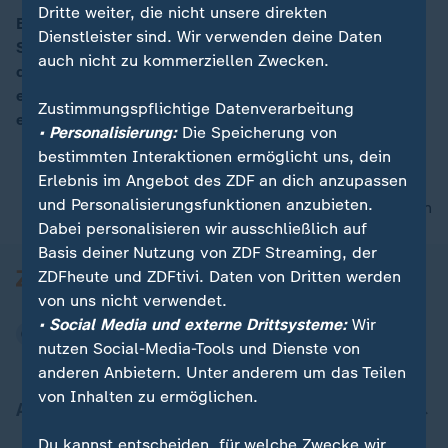
Dritte weiter, die nicht unsere direkten
Es ginge um die Zeit nach dem Modell F-35, so
Dienstleister sind. Wir verwenden deine Daten
Siemtje Möller, stellvertretende Fraktionsvorsitzende
00:16
auch nicht zu kommerziellen Zwecken.
der SPD. Deutschland solle weiterhin "mit anderen
europäischen Ländern gemeinsam ein Projekt
Zustimmungspflichtige Datenverarbeitung
entwickeln".
• Personalisierung:
Die Speicherung von
bestimmten Interaktionen ermöglicht uns, dein
Erlebnis im Angebot des ZDF an dich anzupassen
und Personalisierungsfunktionen anzubieten.
nach oben
Dabei personalisieren wir ausschließlich auf
Basis deiner Nutzung von ZDF Streaming, der
ZDFheute und ZDFtivi. Daten von Dritten werden
von uns nicht verwendet.
• Social Media und externe Drittsysteme:
Wir
nutzen Social-Media-Tools und Dienste von
anderen Anbietern. Unter anderem um das Teilen
von Inhalten zu ermöglichen.
Aktuell bei ZDFheute
Du kannst entscheiden, für welche Zwecke wir