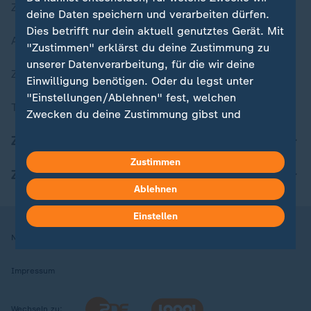
Zuletzt veröffentlicht
deine Daten speichern und verarbeiten dürfen.
Dies betrifft nur dein aktuell genutztes Gerät. Mit
Aktuelle Sendungs-Videos
"Zustimmen" erklärst du deine Zustimmung zu
unserer Datenverarbeitung, für die wir deine
ZDFheute Stories
Einwilligung benötigen. Oder du legst unter
"Einstellungen/Ablehnen" fest, welchen
Themen im Überblick
Zwecken du deine Zustimmung gibst und
welchen nicht. Deine Datenschutzeinstellungen
ZDFheute Update
kannst du jederzeit mit Wirkung für die Zukunft
Zustimmen
in deinen Einstellungen widerrufen oder ändern.
ZDFheute Apps
Ablehnen
Hier findest du das Impressum.
Weitere Informationen findest du in unserer
Einstellen
Datenschutzerklärung.
Nutzungsbedingungen
Datenschutz
Datenschutzeinstellungen
Impressum
Wechseln zu: