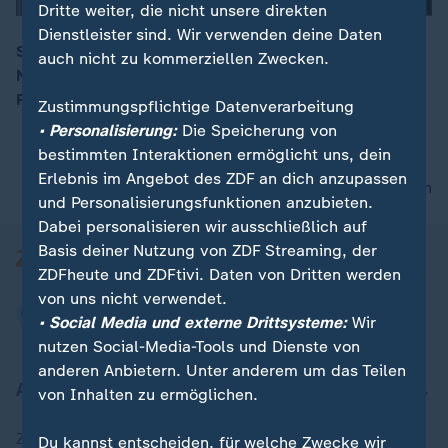
Dritte weiter, die nicht unsere direkten
Dienstleister sind. Wir verwenden deine Daten
Stiftung Warentest prüft 25 Olivenöle „nativ extra“.
auch nicht zu kommerziellen Zwecken.
Nur vier schneiden gut ab. Wir zeigen Testsieger,
00:15
Preistipps und worauf es beim Kauf wirklich ankommt.
Zustimmungspflichtige Datenverarbeitung
• Personalisierung:
Die Speicherung von
bestimmten Interaktionen ermöglicht uns, dein
Erlebnis im Angebot des ZDF an dich anzupassen
nach oben
und Personalisierungsfunktionen anzubieten.
Dabei personalisieren wir ausschließlich auf
Basis deiner Nutzung von ZDF Streaming, der
ZDFheute und ZDFtivi. Daten von Dritten werden
von uns nicht verwendet.
• Social Media und externe Drittsysteme:
Wir
nutzen Social-Media-Tools und Dienste von
anderen Anbietern. Unter anderem um das Teilen
Aktuell bei ZDFheute
von Inhalten zu ermöglichen.
Zuletzt veröffentlicht
Du kannst entscheiden, für welche Zwecke wir