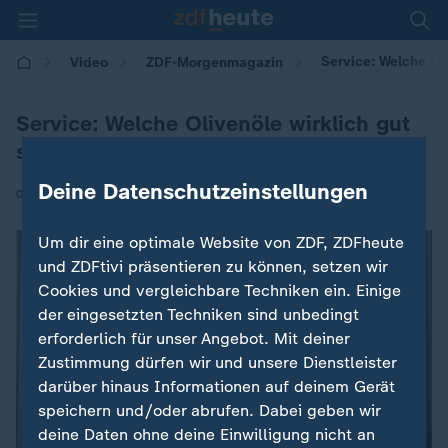
Service: Welche Oli
Video
ZDF-Morgenmagazin
Service: Welche Olivenöle wirklich gut
sind
Deine Datenschutzeinstellungen
|
06.02.2026 | 05:30
Um dir eine optimale Website von ZDF, ZDFheute
und ZDFtivi präsentieren zu können, setzen wir
Cookies und vergleichbare Techniken ein. Einige
der eingesetzten Techniken sind unbedingt
erforderlich für unser Angebot. Mit deiner
Zustimmung dürfen wir und unsere Dienstleister
darüber hinaus Informationen auf deinem Gerät
speichern und/oder abrufen. Dabei geben wir
deine Daten ohne deine Einwilligung nicht an