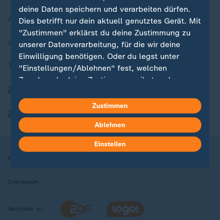
deine Daten speichern und verarbeiten dürfen.
Aktuelle Sendungs-Videos
Dies betrifft nur dein aktuell genutztes Gerät. Mit
"Zustimmen" erklärst du deine Zustimmung zu
ZDFheute Stories
unserer Datenverarbeitung, für die wir deine
Einwilligung benötigen. Oder du legst unter
Themen im Überblick
"Einstellungen/Ablehnen" fest, welchen
Zwecken du deine Zustimmung gibst und
ZDFheute Update
welchen nicht. Deine Datenschutzeinstellungen
kannst du jederzeit mit Wirkung für die Zukunft
Zustimmen
ZDFheute Apps
in deinen Einstellungen widerrufen oder ändern.
Ablehnen
Hier findest du das Impressum.
Einstellen
Weitere Informationen findest du in unserer
Nutzungsbedingungen
Datenschutz
Datenschutzeinstellungen
Datenschutzerklärung.
Impressum
Wechseln zu: