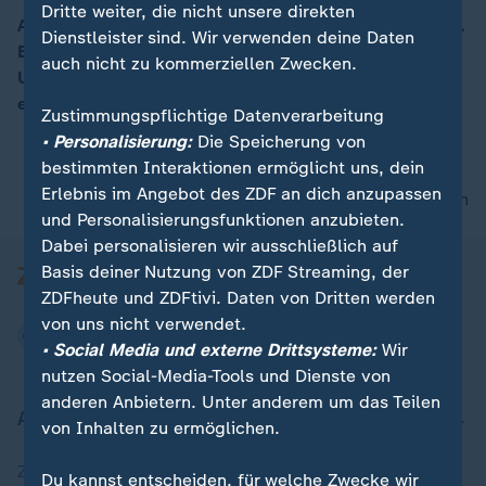
Dritte weiter, die nicht unsere direkten
Alkoholfreies Bier wird in Deutschland immer beliebter.
Dienstleister sind. Wir verwenden deine Daten
Es gibt verschiedene Varianten mit geschmacklichen
00:15
auch nicht zu kommerziellen Zwecken.
Unterschieden. Es gilt als gesünder und ist für viele
eine Alternative zu Softdrinks.
Zustimmungspflichtige Datenverarbeitung
• Personalisierung:
Die Speicherung von
bestimmten Interaktionen ermöglicht uns, dein
Erlebnis im Angebot des ZDF an dich anzupassen
nach oben
und Personalisierungsfunktionen anzubieten.
Dabei personalisieren wir ausschließlich auf
Basis deiner Nutzung von ZDF Streaming, der
ZDFheute und ZDFtivi. Daten von Dritten werden
von uns nicht verwendet.
• Social Media und externe Drittsysteme:
Wir
nutzen Social-Media-Tools und Dienste von
anderen Anbietern. Unter anderem um das Teilen
Aktuell bei ZDFheute
von Inhalten zu ermöglichen.
Zuletzt veröffentlicht
Du kannst entscheiden, für welche Zwecke wir