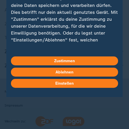
deine Daten speichern und verarbeiten dürfen.
Aktuelle Sendungs-Videos
Dies betrifft nur dein aktuell genutztes Gerät. Mit
"Zustimmen" erklärst du deine Zustimmung zu
ZDFheute Stories
unserer Datenverarbeitung, für die wir deine
Einwilligung benötigen. Oder du legst unter
Themen im Überblick
"Einstellungen/Ablehnen" fest, welchen
Zwecken du deine Zustimmung gibst und
ZDFheute Update
welchen nicht. Deine Datenschutzeinstellungen
kannst du jederzeit mit Wirkung für die Zukunft
Zustimmen
ZDFheute Apps
in deinen Einstellungen widerrufen oder ändern.
Ablehnen
Hier findest du das Impressum.
Einstellen
Weitere Informationen findest du in unserer
Nutzungsbedingungen
Datenschutz
Datenschutzeinstellungen
Datenschutzerklärung.
Impressum
Wechseln zu: