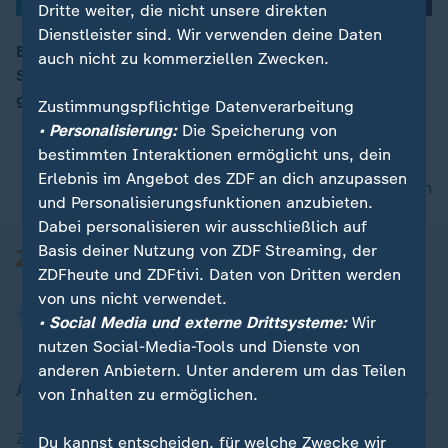
Dritte weiter, die nicht unsere direkten
Dienstleister sind. Wir verwenden deine Daten
Bei der Schwimm-DM knackten 41 Sportlerinnen und
auch nicht zu kommerziellen Zwecken.
Sportler die EM-Norm - so viele wie noch nie. Zudem
00:16
gab es zahlreiche Ausrufezeichen.
Zustimmungspflichtige Datenverarbeitung
• Personalisierung:
Die Speicherung von
bestimmten Interaktionen ermöglicht uns, dein
Erlebnis im Angebot des ZDF an dich anzupassen
nach oben
und Personalisierungsfunktionen anzubieten.
Dabei personalisieren wir ausschließlich auf
Basis deiner Nutzung von ZDF Streaming, der
ZDFheute und ZDFtivi. Daten von Dritten werden
von uns nicht verwendet.
• Social Media und externe Drittsysteme:
Wir
nutzen Social-Media-Tools und Dienste von
anderen Anbietern. Unter anderem um das Teilen
Aktuell bei ZDFheute
von Inhalten zu ermöglichen.
Zuletzt veröffentlicht
Du kannst entscheiden, für welche Zwecke wir