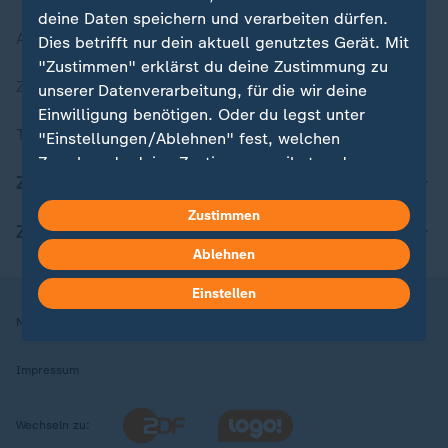
deine Daten speichern und verarbeiten dürfen.
Aktuelle Sendungs-Videos
Dies betrifft nur dein aktuell genutztes Gerät. Mit
"Zustimmen" erklärst du deine Zustimmung zu
ZDFheute Stories
unserer Datenverarbeitung, für die wir deine
Einwilligung benötigen. Oder du legst unter
Themen im Überblick
"Einstellungen/Ablehnen" fest, welchen
Zwecken du deine Zustimmung gibst und
ZDFheute Update
welchen nicht. Deine Datenschutzeinstellungen
kannst du jederzeit mit Wirkung für die Zukunft
Zustimmen
ZDFheute Apps
in deinen Einstellungen widerrufen oder ändern.
Ablehnen
Hier findest du das Impressum.
Einstellen
Weitere Informationen findest du in unserer
Nutzungsbedingungen
Datenschutz
Datenschutzeinstellungen
Datenschutzerklärung.
Impressum
Wechseln zu: