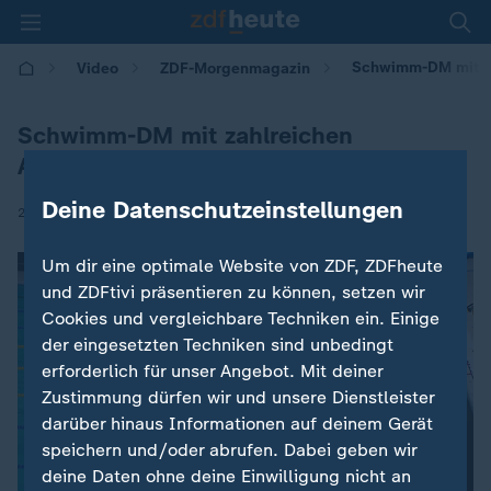
Schwimm-DM mit za
Video
ZDF-Morgenmagazin
Schwimm-DM mit zahlreichen
Ausrufezeichen
Deine Datenschutzeinstellungen
|
27.04.2026 | 05:30
Um dir eine optimale Website von ZDF, ZDFheute
und ZDFtivi präsentieren zu können, setzen wir
Cookies und vergleichbare Techniken ein. Einige
der eingesetzten Techniken sind unbedingt
erforderlich für unser Angebot. Mit deiner
Zustimmung dürfen wir und unsere Dienstleister
darüber hinaus Informationen auf deinem Gerät
speichern und/oder abrufen. Dabei geben wir
deine Daten ohne deine Einwilligung nicht an