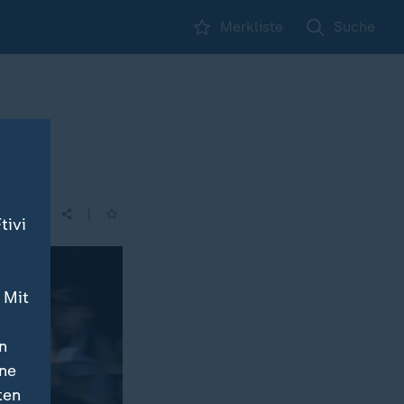
Merkliste
Suche
|
| 05:30
tivi
 Mit
n
ine
ten