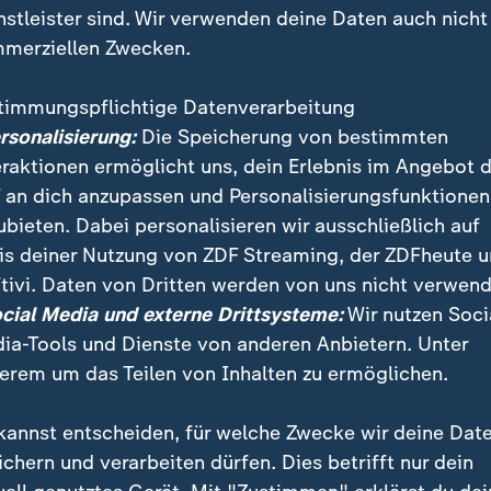
nstleister sind. Wir verwenden deine Daten auch nicht
merziellen Zwecken.
timmungspflichtige Datenverarbeitung
ersonalisierung:
Die Speicherung von bestimmten
eraktionen ermöglicht uns, dein Erlebnis im Angebot 
 an dich anzupassen und Personalisierungsfunktionen
ubieten. Dabei personalisieren wir ausschließlich auf
is deiner Nutzung von ZDF Streaming, der ZDFheute 
tivi. Daten von Dritten werden von uns nicht verwend
Etappe der Deutschland-Tour ging es für die Fahrer vo
ocial Media und externe Drittsysteme:
Wir nutzen Soci
Sieger wurde, wie bereits beim Prolog, der 23-jährige
ia-Tools und Dienste von anderen Anbietern. Unter
erem um das Teilen von Inhalten zu ermöglichen.
kannst entscheiden, für welche Zwecke wir deine Dat
ichern und verarbeiten dürfen. Dies betrifft nur dein