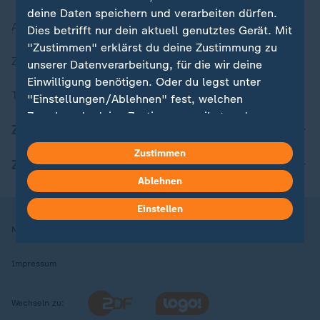
deine Daten speichern und verarbeiten dürfen.
Aktuelle Sendungs-Videos
Dies betrifft nur dein aktuell genutztes Gerät. Mit
"Zustimmen" erklärst du deine Zustimmung zu
ZDFheute Stories
unserer Datenverarbeitung, für die wir deine
Einwilligung benötigen. Oder du legst unter
Themen im Überblick
"Einstellungen/Ablehnen" fest, welchen
Zwecken du deine Zustimmung gibst und
ZDFheute Update
welchen nicht. Deine Datenschutzeinstellungen
kannst du jederzeit mit Wirkung für die Zukunft
Zustimmen
ZDFheute Apps
in deinen Einstellungen widerrufen oder ändern.
Ablehnen
Hier findest du das Impressum.
Einstellen
Weitere Informationen findest du in unserer
Nutzungsbedingungen
Datenschutz
Datenschutzeinstellungen
Datenschutzerklärung.
Impressum
Wechseln zu: