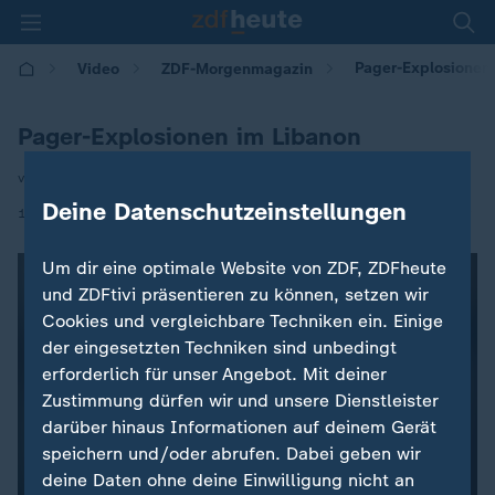
Pager-Explosionen
Video
ZDF-Morgenmagazin
Pager-Explosionen im Libanon
von Malou Hoppe | Anne Brühl
Deine Datenschutzeinstellungen
|
18.09.2024 | 05:30
Um dir eine optimale Website von ZDF, ZDFheute
und ZDFtivi präsentieren zu können, setzen wir
Cookies und vergleichbare Techniken ein. Einige
der eingesetzten Techniken sind unbedingt
erforderlich für unser Angebot. Mit deiner
Zustimmung dürfen wir und unsere Dienstleister
darüber hinaus Informationen auf deinem Gerät
speichern und/oder abrufen. Dabei geben wir
deine Daten ohne deine Einwilligung nicht an