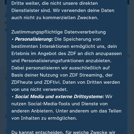
Dritte weiter, die nicht unsere direkten
Dienstleister sind. Wir verwenden deine Daten
Zahlreiche Tote und tausende Verletzte gibt es nach
auch nicht zu kommerziellen Zwecken.
den Pager-Explosionen im Libanon. Für die Hisbollah
00:15
steckt Israel hinter der Attacke.
Zustimmungspflichtige Datenverarbeitung
• Personalisierung:
Die Speicherung von
bestimmten Interaktionen ermöglicht uns, dein
Erlebnis im Angebot des ZDF an dich anzupassen
nach oben
und Personalisierungsfunktionen anzubieten.
Dabei personalisieren wir ausschließlich auf
Basis deiner Nutzung von ZDF Streaming, der
ZDFheute und ZDFtivi. Daten von Dritten werden
von uns nicht verwendet.
• Social Media und externe Drittsysteme:
Wir
nutzen Social-Media-Tools und Dienste von
anderen Anbietern. Unter anderem um das Teilen
Aktuell bei ZDFheute
von Inhalten zu ermöglichen.
Zuletzt veröffentlicht
Du kannst entscheiden, für welche Zwecke wir