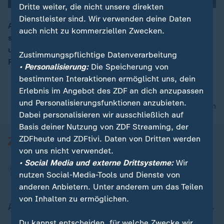
Dritte weiter, die nicht unsere direkten
Dienstleister sind. Wir verwenden deine Daten
Auch vor der Justiz macht KI nicht halt - in Zukunft
auch nicht zu kommerziellen Zwecken.
soll sie Prozesse deutlich beschleunigen. Sie
00:16
unterstützt, sortiert und wertet aus - soll aber keine
Zustimmungspflichtige Datenverarbeitung
Richter ersetzen.
• Personalisierung:
Die Speicherung von
bestimmten Interaktionen ermöglicht uns, dein
Erlebnis im Angebot des ZDF an dich anzupassen
und Personalisierungsfunktionen anzubieten.
nach oben
Dabei personalisieren wir ausschließlich auf
Basis deiner Nutzung von ZDF Streaming, der
ZDFheute und ZDFtivi. Daten von Dritten werden
von uns nicht verwendet.
• Social Media und externe Drittsysteme:
Wir
nutzen Social-Media-Tools und Dienste von
anderen Anbietern. Unter anderem um das Teilen
von Inhalten zu ermöglichen.
Aktuell bei ZDFheute
Du kannst entscheiden, für welche Zwecke wir