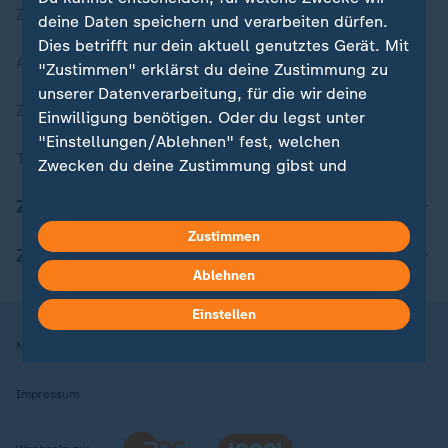
Zuletzt veröffentlicht
deine Daten speichern und verarbeiten dürfen.
Dies betrifft nur dein aktuell genutztes Gerät. Mit
Aktuelle Sendungs-Videos
"Zustimmen" erklärst du deine Zustimmung zu
unserer Datenverarbeitung, für die wir deine
ZDFheute Stories
Einwilligung benötigen. Oder du legst unter
"Einstellungen/Ablehnen" fest, welchen
Themen im Überblick
Zwecken du deine Zustimmung gibst und
welchen nicht. Deine Datenschutzeinstellungen
ZDFheute Update
kannst du jederzeit mit Wirkung für die Zukunft
in deinen Einstellungen widerrufen oder ändern.
Zustimmen
ZDFheute Apps
Ablehnen
Hier findest du das Impressum.
Weitere Informationen findest du in unserer
Einstellen
Datenschutzerklärung.
Nutzungsbedingungen
Datenschutz
Datenschutzeinstellungen
Impressum