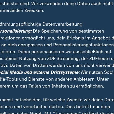
nstleister sind. Wir verwenden deine Daten auch nicht
merziellen Zwecken.
timmungspflichtige Datenverarbeitung
ersonalisierung:
Die Speicherung von bestimmten
eraktionen ermöglicht uns, dein Erlebnis im Angebot 
 an dich anzupassen und Personalisierungsfunktionen
ubieten. Dabei personalisieren wir ausschließlich auf
is deiner Nutzung von ZDF Streaming, der ZDFheute 
r Haustiere deutscher Fußballstars bis zu politische
tivi. Daten von Dritten werden von uns nicht verwend
iranischen Team, Meira Werner spricht darüber, als I
ocial Media und externe Drittsysteme:
Wir nutzen Soci
ntracht Spandau.
ia-Tools und Dienste von anderen Anbietern. Unter
erem um das Teilen von Inhalten zu ermöglichen.
kannst entscheiden, für welche Zwecke wir deine Dat
ichern und verarbeiten dürfen. Dies betrifft nur dein
uell genutztes Gerät. Mit "Zustimmen" erklärst du dei