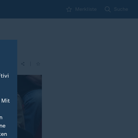
Merkliste
Suche
|
tivi
 Mit
n
ine
ten