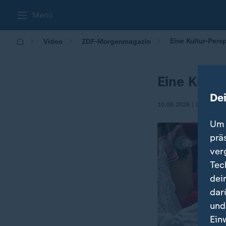
Menü
Eine Kultur-Pers
Video
ZDF-Morgenmagazin
Eine Kultu
De
10.06.2026 | 05:30
Um 
prä
ver
Tec
dei
dar
und
Ein