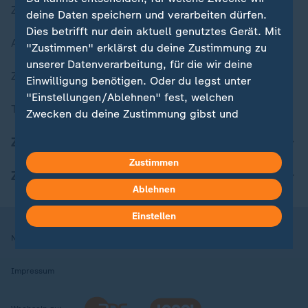
Zuletzt veröffentlicht
deine Daten speichern und verarbeiten dürfen.
Dies betrifft nur dein aktuell genutztes Gerät. Mit
Aktuelle Sendungs-Videos
"Zustimmen" erklärst du deine Zustimmung zu
unserer Datenverarbeitung, für die wir deine
ZDFheute Stories
Einwilligung benötigen. Oder du legst unter
"Einstellungen/Ablehnen" fest, welchen
Themen im Überblick
Zwecken du deine Zustimmung gibst und
welchen nicht. Deine Datenschutzeinstellungen
ZDFheute Update
kannst du jederzeit mit Wirkung für die Zukunft
in deinen Einstellungen widerrufen oder ändern.
Zustimmen
ZDFheute Apps
Ablehnen
Hier findest du das Impressum.
Weitere Informationen findest du in unserer
Einstellen
Datenschutzerklärung.
Nutzungsbedingungen
Datenschutz
Datenschutzeinstellungen
Impressum