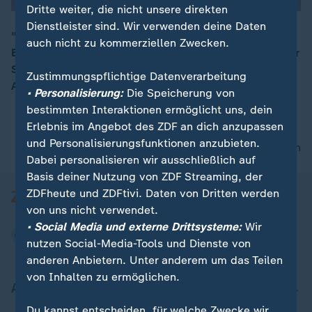
Dritte weiter, die nicht unsere direkten
Dienstleister sind. Wir verwenden deine Daten
"Wir müssen wieder die Düngemittelproduktion nach
auch nicht zu kommerziellen Zwecken.
Europa verlagern", so Martin Häusling, agrarpolitischer
00:16
Sprecher B'90/Grüne, mit Blick auf die
Zustimmungspflichtige Datenverarbeitung
Agrarministerkonferenz in Brüssel.
• Personalisierung:
Die Speicherung von
bestimmten Interaktionen ermöglicht uns, dein
Erlebnis im Angebot des ZDF an dich anzupassen
und Personalisierungsfunktionen anzubieten.
nach oben
Dabei personalisieren wir ausschließlich auf
Basis deiner Nutzung von ZDF Streaming, der
ZDFheute und ZDFtivi. Daten von Dritten werden
von uns nicht verwendet.
• Social Media und externe Drittsysteme:
Wir
nutzen Social-Media-Tools und Dienste von
anderen Anbietern. Unter anderem um das Teilen
von Inhalten zu ermöglichen.
Aktuell bei ZDFheute
Du kannst entscheiden, für welche Zwecke wir