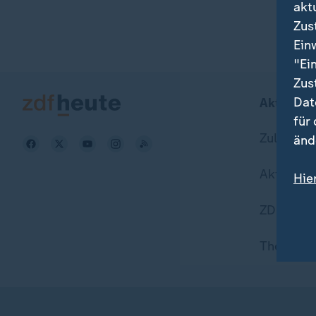
akt
Zus
Ein
"Ei
Zus
Dat
Aktuell b
für
Zuletzt v
änd
Aktuelle
Hie
Wei
ZDFheute
Dat
Themen i