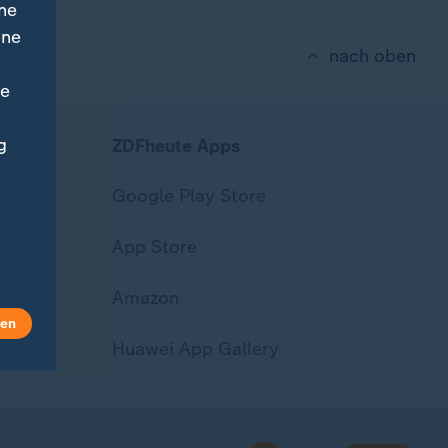
ne
ine
nach oben
ne
g
ZDFheute Apps
Google Play Store
App Store
Amazon
len
Huawei App Gallery