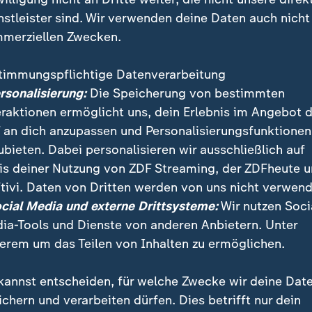
nstleister sind. Wir verwenden deine Daten auch nicht
merziellen Zwecken.
timmungspflichtige Datenverarbeitung
ersonalisierung:
Die Speicherung von bestimmten
eraktionen ermöglicht uns, dein Erlebnis im Angebot 
 an dich anzupassen und Personalisierungsfunktionen
ubieten. Dabei personalisieren wir ausschließlich auf
Sicherheit" sind wichtig für die Menschen und sollten
is deiner Nutzung von ZDF Streaming, der ZDFheute 
rahlt werden, sagt Dietmar Woidke, SPD-Spitzenkandid
tivi. Daten von Dritten werden von uns nicht verwend
 Brandenburg.
ocial Media und externe Drittsysteme:
Wir nutzen Soci
ia-Tools und Dienste von anderen Anbietern. Unter
erem um das Teilen von Inhalten zu ermöglichen.
kannst entscheiden, für welche Zwecke wir deine Dat
urg
ichern und verarbeiten dürfen. Dies betrifft nur dein