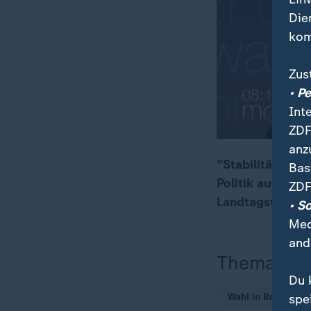
Die
kom
Zus
• P
Int
ZDF
anz
"Stabilität und 
Bas
Politik ausgest
ZDF
00:16
08:35
Landtagswahl in
• S
Med
and
Thema
Du 
Wahl in Brandenb
spe