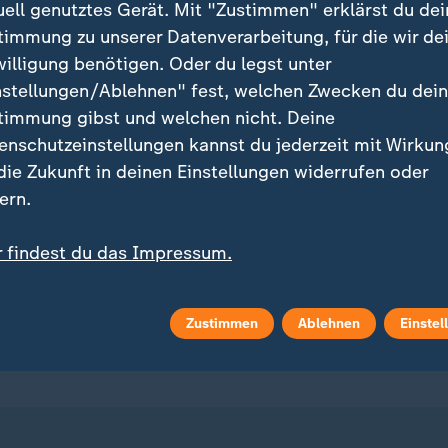
uell genutztes Gerät. Mit "Zustimmen" erklärst du dei
timmung zu unserer Datenverarbeitung, für die wir de
willigung benötigen. Oder du legst unter
nstellungen/Ablehnen" fest, welchen Zwecken du dei
timmung gibst und welchen nicht. Deine
enschutzeinstellungen kannst du jederzeit mit Wirkun
ei ZDFheute
ZDFheute Update
 die Zukunft in deinen Einstellungen widerrufen oder
eröffentlicht
E-Mail-Newsletter
ern.
 Sendungs-Videos
Facebook Messenger
r findest du das Impressum.
tere Informationen findest du in unserer
 Stories
WhatsApp-Channel
enschutzerklärung.
Zustimmen
Ablehnen
Einstel
m Überblick
ZDFheute Update Archiv