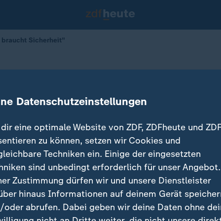
 braucht Sicherheit"
andel braucht Sicherheit"
ine Datenschutzeinstellungen
dir eine optimale Website von ZDF, ZDFheute und ZDF
sentieren zu können, setzen wir Cookies und
gleichbare Techniken ein. Einige der eingesetzten
hniken sind unbedingt erforderlich für unser Angebot.
ner Zustimmung dürfen wir und unsere Dienstleister
über hinaus Informationen auf deinem Gerät speicher
/oder abrufen. Dabei geben wir deine Daten ohne de
willigung nicht an Dritte weiter, die nicht unsere direk