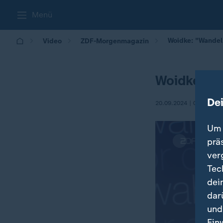
Menü
Woidke: "Wandel
Video
ZDF-Morgenmagazin
Woidke: "W
De
20.09.2024 | 05:30
Um 
prä
ver
Tec
dei
dar
und
Ein