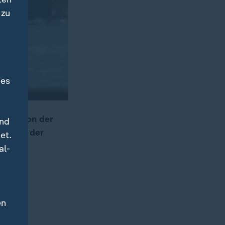
 zu
des
 auch von der
und
at, vor der
et.
al-
en