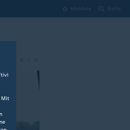
Merkliste
Suche
|
tivi
 Mit
n
ine
ten