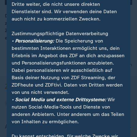
Dritte weiter, die nicht unsere direkten
Dienstleister sind. Wir verwenden deine Daten
Der Karneval im Sambodrom sei "ein Wettbewerb der
auch nicht zu kommerziellen Zwecken.
zwölf besten Samba-Schulen von Rio de Janeiro", so
00:16
ZDF-Korrespondent Christoph Röckerath. Dabei gebe
Zustimmungspflichtige Datenverarbeitung
es "Millionen Zuschauer".
• Personalisierung:
Die Speicherung von
bestimmten Interaktionen ermöglicht uns, dein
Erlebnis im Angebot des ZDF an dich anzupassen
und Personalisierungsfunktionen anzubieten.
nach oben
Dabei personalisieren wir ausschließlich auf
Basis deiner Nutzung von ZDF Streaming, der
ZDFheute und ZDFtivi. Daten von Dritten werden
von uns nicht verwendet.
• Social Media und externe Drittsysteme:
Wir
nutzen Social-Media-Tools und Dienste von
anderen Anbietern. Unter anderem um das Teilen
von Inhalten zu ermöglichen.
Aktuell bei ZDFheute
Du kannst entscheiden, für welche Zwecke wir