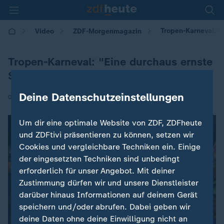
Tropen-Karneval: "
Video
ZDF-Morgenmagazin
Tropen-Karneval: "Eine durchaus ernste
Sache"
Deine Datenschutzeinstellungen
|
04.03.2025 | 05:30
Um dir eine optimale Website von ZDF, ZDFheute
und ZDFtivi präsentieren zu können, setzen wir
Cookies und vergleichbare Techniken ein. Einige
der eingesetzten Techniken sind unbedingt
erforderlich für unser Angebot. Mit deiner
Zustimmung dürfen wir und unsere Dienstleister
darüber hinaus Informationen auf deinem Gerät
speichern und/oder abrufen. Dabei geben wir
deine Daten ohne deine Einwilligung nicht an