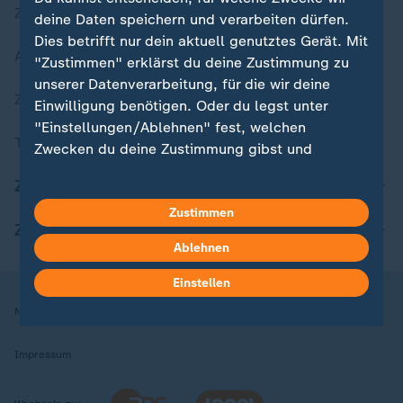
Zuletzt veröffentlicht
deine Daten speichern und verarbeiten dürfen.
Dies betrifft nur dein aktuell genutztes Gerät. Mit
Aktuelle Sendungs-Videos
"Zustimmen" erklärst du deine Zustimmung zu
unserer Datenverarbeitung, für die wir deine
ZDFheute Stories
Einwilligung benötigen. Oder du legst unter
"Einstellungen/Ablehnen" fest, welchen
Themen im Überblick
Zwecken du deine Zustimmung gibst und
welchen nicht. Deine Datenschutzeinstellungen
ZDFheute Update
kannst du jederzeit mit Wirkung für die Zukunft
in deinen Einstellungen widerrufen oder ändern.
Zustimmen
ZDFheute Apps
Ablehnen
Hier findest du das Impressum.
Weitere Informationen findest du in unserer
Einstellen
Datenschutzerklärung.
Nutzungsbedingungen
Datenschutz
Datenschutzeinstellungen
Impressum