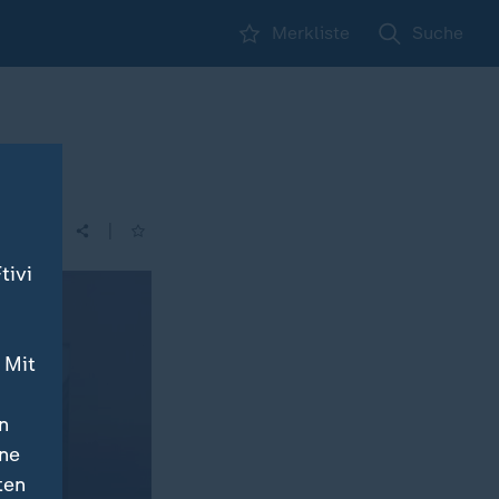
Merkliste
Suche
|
tivi
 Mit
n
ine
ten