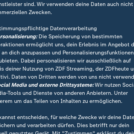
nstleister sind. Wir verwenden deine Daten auch nicht
merziellen Zwecken.
timmungspflichtige Datenverarbeitung
ersonalisierung:
Die Speicherung von bestimmten
eraktionen ermöglicht uns, dein Erlebnis im Angebot 
 an dich anzupassen und Personalisierungsfunktionen
ubieten. Dabei personalisieren wir ausschließlich auf
is deiner Nutzung von ZDF Streaming, der ZDFheute 
sche Großprojekte sind keine gute Idee", sagt Prof. Fr
tivi. Daten von Dritten werden von uns nicht verwend
niz-Zentrum für Europäische Wirtschaftsforschung, 
ocial Media und externe Drittsysteme:
Wir nutzen Soci
ip-Fabrik.
ia-Tools und Dienste von anderen Anbietern. Unter
erem um das Teilen von Inhalten zu ermöglichen.
kannst entscheiden, für welche Zwecke wir deine Dat
ichern und verarbeiten dürfen. Dies betrifft nur dein
uell genutztes Gerät. Mit "Zustimmen" erklärst du dei