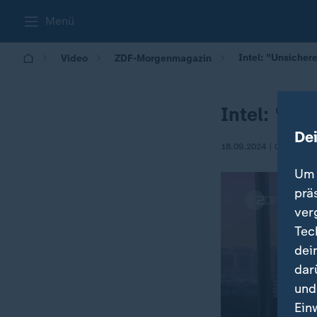
Menü
Intel: "Unsicher
Video
ZDF-Morgenmagazin
Intel: "Un
De
18.09.2024 | 05:30
Um 
prä
ver
Tec
dei
dar
und
Ein